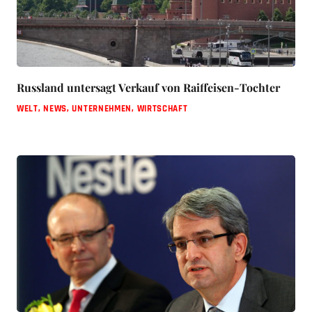
Russland untersagt Verkauf von Raiffeisen-Tochter
WELT
,
NEWS
,
UNTERNEHMEN
,
WIRTSCHAFT