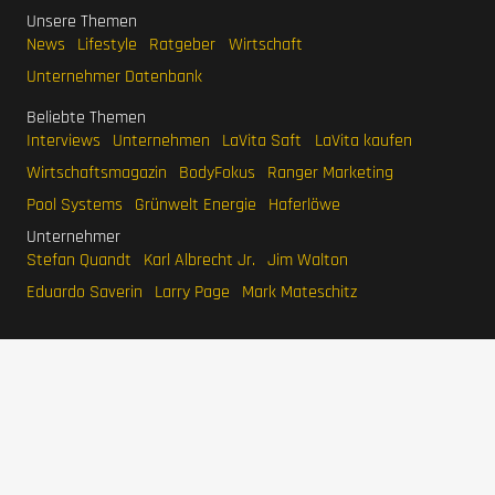
Unsere Themen
News
Lifestyle
Ratgeber
Wirtschaft
Unternehmer Datenbank
Beliebte Themen
Interviews
Unternehmen
LaVita Saft
LaVita kaufen
Wirtschaftsmagazin
BodyFokus
Ranger Marketing
Pool Systems
Grünwelt Energie
Haferlöwe
Unternehmer
Stefan Quandt
Karl Albrecht Jr.
Jim Walton
Eduardo Saverin
Larry Page
Mark Mateschitz
IMPRESSUM
DATENSCHUTZERKLÄRUNG
WERBEN