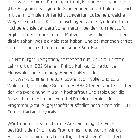
Handwerkskammer Freiburg betreut, ist von Anfang an dabei.
„Das Programm soll gerade Schülerinnen und Schülern, die sich
mit dem normalen Unterricht schwertun, aufzeigen, welche
Wege sie nach der Schule einschlagen können“, erläutert der
Fachbereichsleiter Berufsorientierung bei der Kammer. „Oft
ergibt sich eine ganz andere Motivation, weil die Teilnehmer
direkt sehen, was sie geleistet haben. Und bei manchen ergibt
sich dann auch schon eine passende Berufswahl.“
Die Freiburger Delegation, bestehend aus Claudia Bielefeld,
Lehrkraft am BBZ Stegen, Philipp Kahlke, Konrektor der
Mooswaldschule Freiburg, Heiner Gaß von der
Handwerkskammer Freiburg sowie Robin Vökel und Lars
Waldvogel, ehemalige Schüler des BBZ Stegen, zeigte sich bei
der Preisverleihung in Berlin hocherfreut und stolz über die
Auszeichnung. Als eines von drei Projekten erhielt das
Programm „Schule (ge)schafft“ zusätzlich noch einen mit 5.000
Euro dotierten Jurypreis.
„Wir freuen uns sehr über die Auszeichnung. Der Preis
bestätigt den Erfolg des Programms – und warum wir als
Handwerkskammer es tatkräftig unterstützen“, erläutert