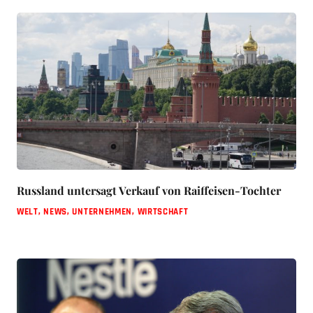
Russland untersagt Verkauf von Raiffeisen-Tochter
WELT
,
NEWS
,
UNTERNEHMEN
,
WIRTSCHAFT