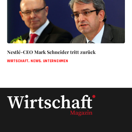
Nestlé-CEO Mark Schneider tritt zurück
WIRTSCHAFT
,
NEWS
,
UNTERNEHMEN