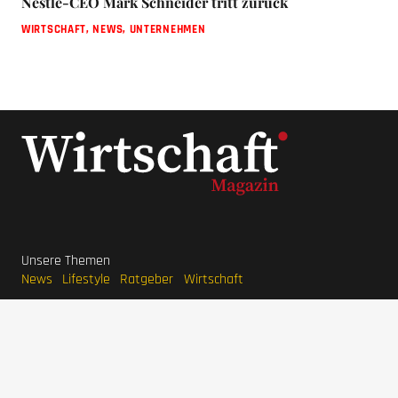
Nestlé-CEO Mark Schneider tritt zurück
WIRTSCHAFT
,
NEWS
,
UNTERNEHMEN
Unsere Themen
News
Lifestyle
Ratgeber
Wirtschaft
Unternehmer Datenbank
Beliebte Themen
Interviews
Unternehmen
LaVita Saft
LaVita kaufen
Wirtschaftsmagazin
BodyFokus
Ranger Marketing