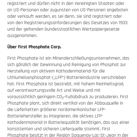
registriert und dürfen nicht in den Vereinigten Staaten oder
an US-Personen oder zugunsten von US-Personen angeboten
oder verkauft werden, es sei denn, sie sind registriert oder
von den Registrierungsanforderungen des Gesetzes von 1933
und der geltenden bundesstaatlichen Wertpapiergesetze
ausgenommen.
Über First Phosphate Corp.
First Phosphate ist ein Mineralerschließungsunternehmen, das
sich gänzlich der Gewinnung und Reinigung von Phosphat zur
Herstellung von aktivem Kathodenmaterial für die
Lithiumeisenphosphat-(„LFP“)-Batterieindustrie verschrieben
hat. First Phosphate ist bestrebt, mit hohem Reinheitsgrad,
auf verantwortungsvolle Art und Weise und mit
voraussichtlich geringem CO
-Fußabdruck zu produzieren. First
2
Phosphate plant, sich direkt vertikal von der Abbauquelle in
die Lieferketten größerer nordamerikanischer LFP-
Batteriehersteller zu integrieren, die aktives LFP-
Kathodenmaterial in Batteriequalität benötigen, das aus einer
konsistenten und sicheren Lieferquelle stammt. First
Phosphate besitzt in der Region Saguenay-Lac-St-Jean in der