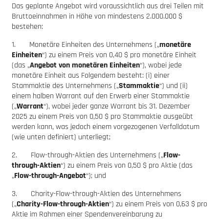
Das geplante Angebot wird voraussichtlich aus drei Teilen mit
Bruttoeinnahmen in Höhe von mindestens 2.000.000 $
bestehen:
1. Monetäre Einheiten des Unternehmens („
monetäre
Einheiten
“) zu einem Preis von 0,40 $ pro monetäre Einheit
(das „
Angebot von monetären Einheiten
“), wobei jede
monetäre Einheit aus Folgendem besteht: (i) einer
Stammaktie des Unternehmens („
Stammaktie
“) und (ii)
einem halben Warrant auf den Erwerb einer Stammaktie
(„
Warrant
“), wobei jeder ganze Warrant bis 31. Dezember
2025 zu einem Preis von 0,50 $ pro Stammaktie ausgeübt
werden kann, was jedoch einem vorgezogenen Verfalldatum
(wie unten definiert) unterliegt;
2. Flow-through-Aktien des Unternehmens („
Flow-
through-Aktien
“) zu einem Preis von 0,50 $ pro Aktie (das
„
Flow-through-Angebot
“); und
3. Charity-Flow-through-Aktien des Unternehmens
(„
Charity-Flow-through-Aktien
“) zu einem Preis von 0,63 $ pro
Aktie im Rahmen einer Spendenvereinbarung zu