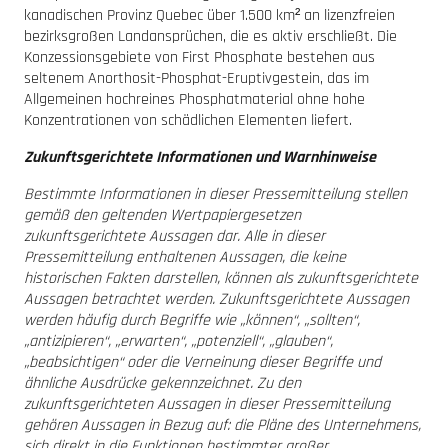
kanadischen Provinz Quebec über 1.500 km² an lizenzfreien
bezirksgroßen Landansprüchen, die es aktiv erschließt. Die
Konzessionsgebiete von First Phosphate bestehen aus
seltenem Anorthosit-Phosphat-Eruptivgestein, das im
Allgemeinen hochreines Phosphatmaterial ohne hohe
Konzentrationen von schädlichen Elementen liefert.
Zukunftsgerichtete Informationen und Warnhinweise
Bestimmte Informationen in dieser Pressemitteilung stellen
gemäß den geltenden Wertpapiergesetzen
zukunftsgerichtete Aussagen dar. Alle in dieser
Pressemitteilung enthaltenen Aussagen, die keine
historischen Fakten darstellen, können als zukunftsgerichtete
Aussagen betrachtet werden. Zukunftsgerichtete Aussagen
werden häufig durch Begriffe wie „können“, „sollten“,
„antizipieren“, „erwarten“, „potenziell“, „glauben“,
„beabsichtigen“ oder die Verneinung dieser Begriffe und
ähnliche Ausdrücke gekennzeichnet. Zu den
zukunftsgerichteten Aussagen in dieser Pressemitteilung
gehören Aussagen in Bezug auf: die Pläne des Unternehmens,
sich direkt in die Funktionen bestimmter großer