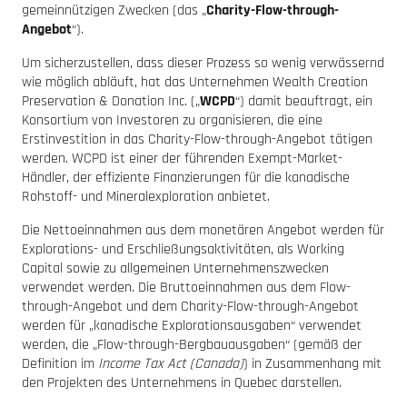
gemeinnützigen Zwecken (das „
Charity-Flow-through-
Angebot
“).
Um sicherzustellen, dass dieser Prozess so wenig verwässernd
wie möglich abläuft, hat das Unternehmen Wealth Creation
Preservation & Donation Inc. („
WCPD
“) damit beauftragt, ein
Konsortium von Investoren zu organisieren, die eine
Erstinvestition in das Charity-Flow-through-Angebot tätigen
werden. WCPD ist einer der führenden Exempt-Market-
Händler, der effiziente Finanzierungen für die kanadische
Rohstoff- und Mineralexploration anbietet.
Die Nettoeinnahmen aus dem monetären Angebot werden für
Explorations- und Erschließungsaktivitäten, als Working
Capital sowie zu allgemeinen Unternehmenszwecken
verwendet werden. Die Bruttoeinnahmen aus dem Flow-
through-Angebot und dem Charity-Flow-through-Angebot
werden für „kanadische Explorationsausgaben“ verwendet
werden, die „Flow-through-Bergbauausgaben“ (gemäß der
Definition im
Income Tax Act (Canada)
) in Zusammenhang mit
den Projekten des Unternehmens in Quebec darstellen.