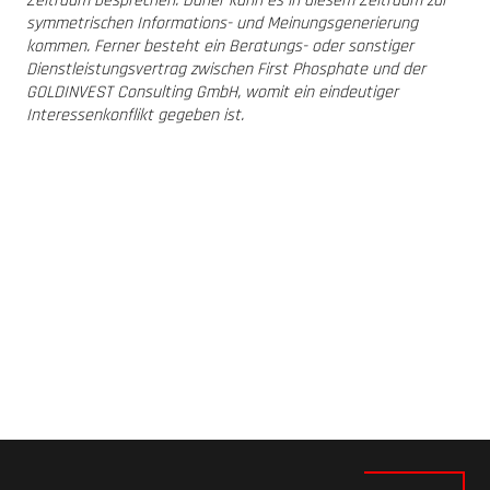
Zeitraum besprechen. Daher kann es in diesem Zeitraum zur
symmetrischen Informations- und Meinungsgenerierung
kommen. Ferner besteht ein Beratungs- oder sonstiger
Dienstleistungsvertrag zwischen First Phosphate und der
GOLDINVEST Consulting GmbH, womit ein eindeutiger
Interessenkonflikt gegeben ist.