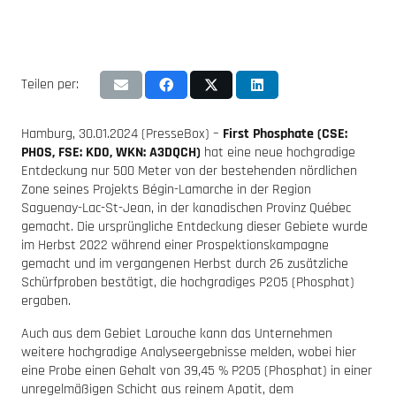
Teilen per:
Hamburg, 30.01.2024 (PresseBox) –
First Phosphate (CSE:
PHOS, FSE: KD0, WKN: A3DQCH)
hat eine neue hochgradige
Entdeckung nur 500 Meter von der bestehenden nördlichen
Zone seines Projekts Bégin-Lamarche in der Region
Saguenay-Lac-St-Jean, in der kanadischen Provinz Québec
gemacht. Die ursprüngliche Entdeckung dieser Gebiete wurde
im Herbst 2022 während einer Prospektionskampagne
gemacht und im vergangenen Herbst durch 26 zusätzliche
Schürfproben bestätigt, die hochgradiges P2O5 (Phosphat)
ergaben.
Auch aus dem Gebiet Larouche kann das Unternehmen
weitere hochgradige Analyseergebnisse melden, wobei hier
eine Probe einen Gehalt von 39,45 % P2O5 (Phosphat) in einer
unregelmäßigen Schicht aus reinem Apatit, dem