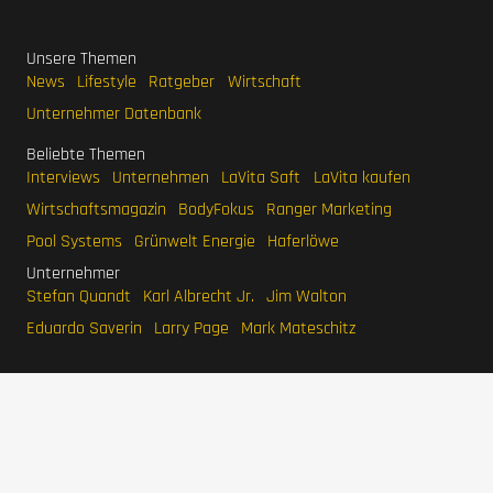
Unsere Themen
News
Lifestyle
Ratgeber
Wirtschaft
Unternehmer Datenbank
Beliebte Themen
Interviews
Unternehmen
LaVita Saft
LaVita kaufen
Wirtschaftsmagazin
BodyFokus
Ranger Marketing
Pool Systems
Grünwelt Energie
Haferlöwe
Unternehmer
Stefan Quandt
Karl Albrecht Jr.
Jim Walton
Eduardo Saverin
Larry Page
Mark Mateschitz
IMPRESSUM
DATENSCHUTZERKLÄRUNG
WERBEN