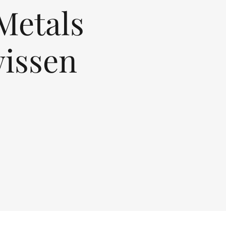
 Metals
wissen