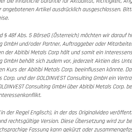
die inhaltliche Garantie für Aktualität, Richtigkeit, 
er angebotenen Artikel ausdrücklich ausgeschlossen. Bit
ise.
 48f Abs. 5 BörseG (Österreich) möchten wir darauf hi
g GmbH und/oder Partner, Auftraggeber oder Mitarbeite
 der Abitibi Metals Corp hält und somit ein Interessens
 GmbH behält sich zudem vor, jederzeit Aktien des Un
n Kurs der Abitibi Metals Corp. beeinflussen könnte. D
ls Corp. und der GOLDINVEST Consulting GmbH ein Vertra
OLDINVEST Consulting GmbH über Abitibi Metals Corp. beri
nteressenkonflikt.
 der Regel Englisch), in der das Originalvideo veröffentli
te und rechtsgültige Version. Diese Übersetzung wird zur
tschsprachige Fassung kann gekürzt oder zusammengefass