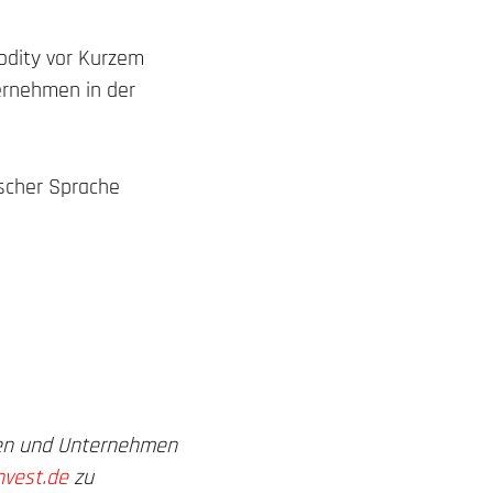
odity vor Kurzem
ternehmen in der
tscher Sprache
ren und Unternehmen
nvest.de
zu