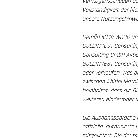
Vermögensschäden oder 
Vollständigkeit der hi
unsere Nutzungshinwe
Gemäß §34b WpHG und §
GOLDINVEST Consultin
Consulting GmbH Aktien
GOLDINVEST Consulting
oder verkaufen, was de
zwischen Abitibi Meta
beinhaltet, dass die G
weiterer, eindeutiger I
Die Ausgangssprache (in
offizielle, autorisier
mitgeliefert. Die deu