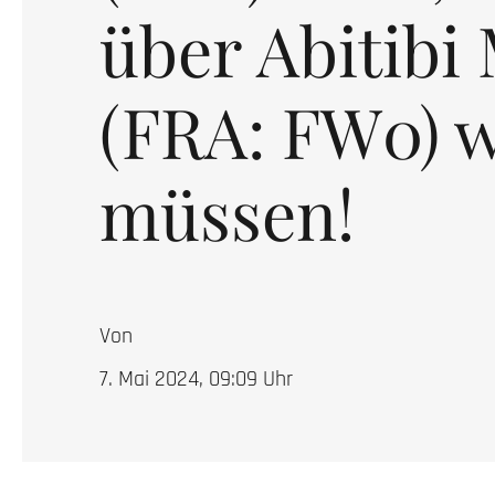
über Abitibi
(FRA: FW0) 
müssen!
Von
7. Mai 2024, 09:09
Uhr