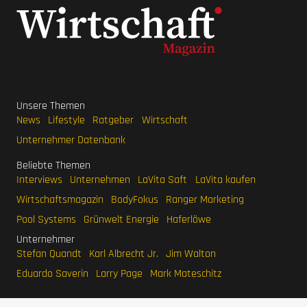
Unsere Themen
News
Lifestyle
Ratgeber
Wirtschaft
Unternehmer Datenbank
Beliebte Themen
Interviews
Unternehmen
LaVita Saft
LaVita kaufen
Wirtschaftsmagazin
BodyFokus
Ranger Marketing
Pool Systems
Grünwelt Energie
Haferlöwe
Unternehmer
Stefan Quandt
Karl Albrecht Jr.
Jim Walton
Eduardo Saverin
Larry Page
Mark Mateschitz