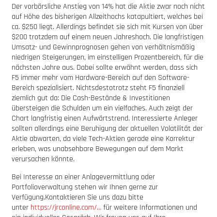
Der vorbörsliche Anstieg von 14% hat die Aktie zwar noch nicht
auf Höhe des bisherigen Allzeithochs katapultiert, welches bei
ca. $250 liegt. Allerdings befindet sie sich mit Kursen von über
$200 trotzdem auf einem neuen Jahreshoch. Die langfristigen
Umsatz- und Gewinnprognosen gehen von verhältnismäßig
niedrigen Steigerungen, im einstelligen Prozentbereich, für die
nächsten Jahre aus. Dabei sollte erwähnt werden, dass sich
F5 immer mehr vom Hardware-Bereich auf den Software-
Bereich spezialisiert. Nichtsdestotrotz steht F5 finanziell
ziemlich gut da: Die Cash-Bestände & Investitionen
übersteigen die Schulden um ein vielfaches. Auch zeigt der
Chart langfristig einen Aufwärtstrend. Interessierte Anleger
sollten allerdings eine Beruhigung der aktuellen Volatilität der
Aktie abwarten, da viele Tech-Aktien gerade eine Korrektur
erleben, was unabsehbare Bewegungen auf dem Markt
verursachen könnte.
Bei Interesse an einer Anlagevermittlung oder
Portfolioverwaltung stehen wir Ihnen gerne zur
Verfügung.Kontaktieren Sie uns dazu bitte
unter
https://jrconline.com/…
für weitere Informationen und