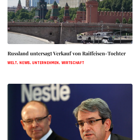
Russland untersagt Verkauf von Raiffeisen-Tochter
WELT
,
NEWS
,
UNTERNEHMEN
,
WIRTSCHAFT