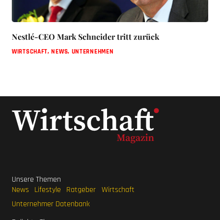
Nestlé-CEO Mark Schneider tritt zurück
WIRTSCHAFT
,
NEWS
,
UNTERNEHMEN
Unsere Themen
News
Lifestyle
Ratgeber
Wirtschaft
Unternehmer Datenbank