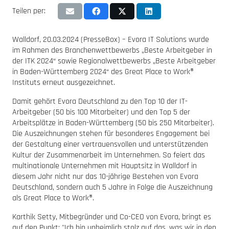
Teilen per:
Walldorf, 20.03.2024 (PresseBox) – Evora IT Solutions wurde
im Rahmen des Branchenwettbewerbs „Beste Arbeitgeber in
der ITK 2024“ sowie Regionalwettbewerbs „Beste Arbeitgeber
in Baden-Württemberg 2024“ des Great Place to Work®
Instituts erneut ausgezeichnet.
Damit gehört Evora Deutschland zu den Top 10 der IT-
Arbeitgeber (50 bis 100 Mitarbeiter) und den Top 5 der
Arbeitsplätze in Baden-Württemberg (50 bis 250 Mitarbeiter).
Die Auszeichnungen stehen für besonderes Engagement bei
der Gestaltung einer vertrauensvollen und unterstützenden
Kultur der Zusammenarbeit im Unternehmen. So feiert das
multinationale Unternehmen mit Hauptsitz in Walldorf in
diesem Jahr nicht nur das 10-jährige Bestehen von Evora
Deutschland, sondern auch 5 Jahre in Folge die Auszeichnung
als Great Place to Work®.
Karthik Setty, Mitbegründer und Co-CEO von Evora, bringt es
auf den Punkt: "Ich bin unheimlich stolz auf das, was wir in den