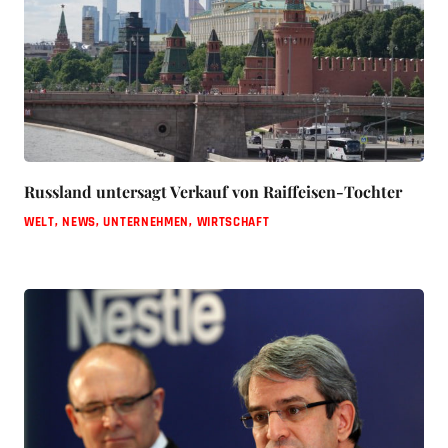
Russland untersagt Verkauf von Raiffeisen-Tochter
WELT
,
NEWS
,
UNTERNEHMEN
,
WIRTSCHAFT