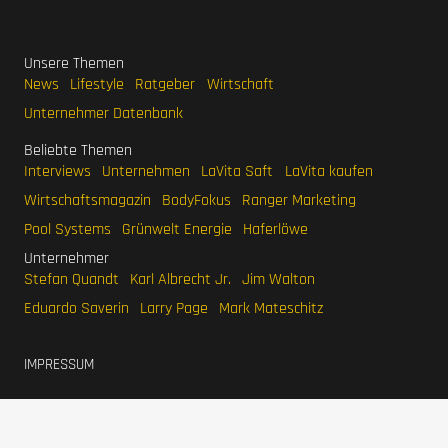
Unsere Themen
News
Lifestyle
Ratgeber
Wirtschaft
Unternehmer Datenbank
Beliebte Themen
Interviews
Unternehmen
LaVita Saft
LaVita kaufen
Wirtschaftsmagazin
BodyFokus
Ranger Marketing
Pool Systems
Grünwelt Energie
Haferlöwe
Unternehmer
Stefan Quandt
Karl Albrecht Jr.
Jim Walton
Eduardo Saverin
Larry Page
Mark Mateschitz
IMPRESSUM
DATENSCHUTZERKLÄRUNG