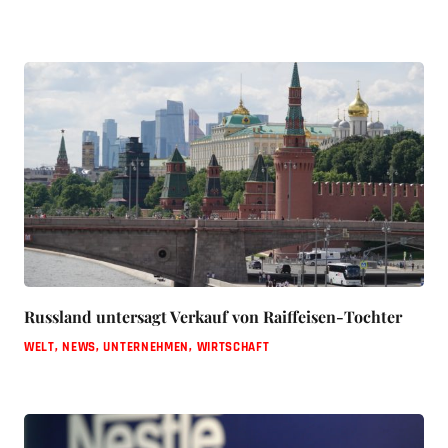
Russland untersagt Verkauf von Raiffeisen-Tochter
WELT
,
NEWS
,
UNTERNEHMEN
,
WIRTSCHAFT