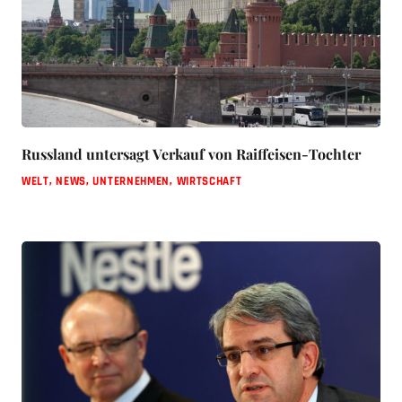
Russland untersagt Verkauf von Raiffeisen-Tochter
WELT
,
NEWS
,
UNTERNEHMEN
,
WIRTSCHAFT