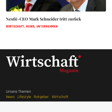
Nestlé-CEO Mark Schneider tritt zurück
WIRTSCHAFT
,
NEWS
,
UNTERNEHMEN
Unsere Themen
News
Lifestyle
Ratgeber
Wirtschaft
Unternehmer Datenbank