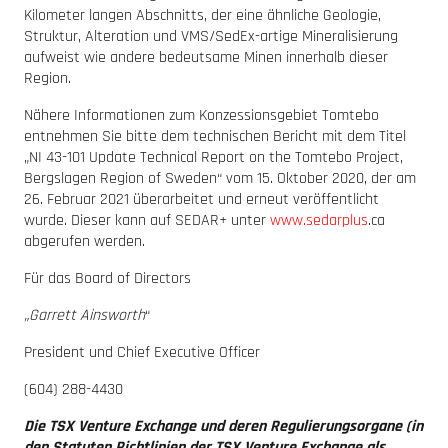
Kilometer langen Abschnitts, der eine ähnliche Geologie,
Struktur, Alteration und VMS/SedEx-artige Mineralisierung
aufweist wie andere bedeutsame Minen innerhalb dieser
Region.
Nähere Informationen zum Konzessionsgebiet Tomtebo
entnehmen Sie bitte dem technischen Bericht mit dem Titel
„NI 43-101 Update Technical Report on the Tomtebo Project,
Bergslagen Region of Sweden“ vom 15. Oktober 2020, der am
26. Februar 2021 überarbeitet und erneut veröffentlicht
wurde. Dieser kann auf SEDAR+ unter
www.sedarplus
.ca
abgerufen werden.
Für das Board of Directors
„Garrett Ainsworth
“
President und Chief Executive Officer
(604) 288-4430
Die TSX Venture Exchange und deren Regulierungsorgane (in
den Statuten Richtlinien der TSX Venture Exchange als