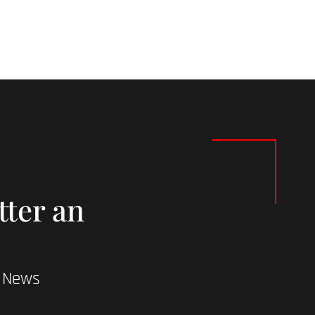
tter an
d News