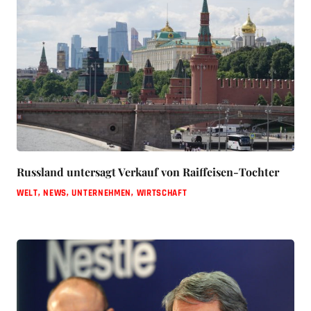
Russland untersagt Verkauf von Raiffeisen-Tochter
WELT
,
NEWS
,
UNTERNEHMEN
,
WIRTSCHAFT