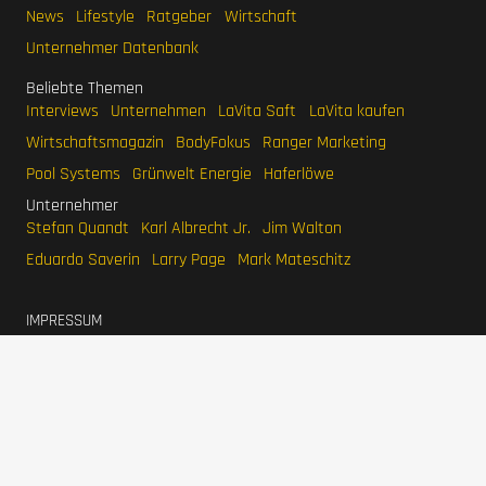
News
Lifestyle
Ratgeber
Wirtschaft
Unternehmer Datenbank
Beliebte Themen
Interviews
Unternehmen
LaVita Saft
LaVita kaufen
Wirtschaftsmagazin
BodyFokus
Ranger Marketing
Pool Systems
Grünwelt Energie
Haferlöwe
Unternehmer
Stefan Quandt
Karl Albrecht Jr.
Jim Walton
Eduardo Saverin
Larry Page
Mark Mateschitz
IMPRESSUM
DATENSCHUTZERKLÄRUNG
WERBEN
SITEMAP