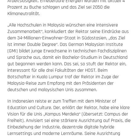
Arbeitslosigkeit. Erneuerbare Energien würden mit aktuell 4
Prozent zu Buche schlagen und das Ziel sei 2050 die
Klimaneutralität.
„Alle Hochschulen in Malaysia wünschen eine intensivere
Zusammenarbeit“, konkludiert der Rektor seine Eindrücke aus
dem 34-Millionen-Einwohner-Staat in Südostasien, „das Ziel
ist immer Double Degree“. Das German Malaysian Institute
(GMI) bildet junge Erwachsene in technischen Fachdisziplinen
und Sprache aus, damit ein Bachelor-Studium in Deutschland
gut begonnen werden kann. Das sei, so stuft der Rektor ein,
interessant für alle drei Fakultäten der HOST. Beim
Botschafter in Kuala Lumpur traf der Rektor im Zuge der
Malaysia-Reise zum Empfang mit den Präsidenten der
deutschen und malaysischen Unis zusammen.
In Indonesien reiste er zum Treffen mit dem Minister of
Education und Culture. Der, erklärt der Rektor, habe eine klare
Vision für die Unis „Kampus Merdeka“ (übersetzt: Campus der
Freiheit). Anvisiert sei eine stärkere Ausrichtung auf Praxis, die
Einbeziehung der Industrie, dezentrale digitale hybride
Lernsettings und moderne Lernräume. Seine Ausrichtung