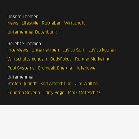
Unsere Themen
News
Lifestyle
Ratgeber
Wirtschaft
Unternehmer Datenbank
Beliebte Themen
Interviews
Unternehmen
LaVita Saft
LaVita kaufen
Wirtschaftsmagazin
BodyFokus
Ranger Marketing
Pool Systems
Grünwelt Energie
Haferlöwe
Unternehmer
Stefan Quandt
Karl Albrecht Jr.
Jim Walton
Eduardo Saverin
Larry Page
Mark Mateschitz
IMPRESSUM
DATENSCHUTZERKLÄRUNG
WERBEN