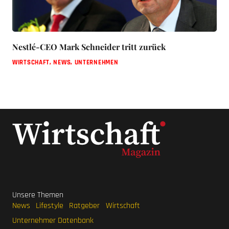
Nestlé-CEO Mark Schneider tritt zurück
WIRTSCHAFT
,
NEWS
,
UNTERNEHMEN
Unsere Themen
News
Lifestyle
Ratgeber
Wirtschaft
Unternehmer Datenbank