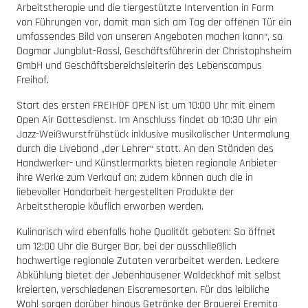
Arbeitstherapie und die tiergestützte Intervention in Form
von Führungen vor, damit man sich am Tag der offenen Tür ein
umfassendes Bild von unseren Angeboten machen kann“, so
Dagmar Jungblut-Rassl, Geschäftsführerin der Christophsheim
GmbH und Geschäftsbereichsleiterin des Lebenscampus
Freihof.
Start des ersten FREIHOF OPEN ist um 10:00 Uhr mit einem
Open Air Gottesdienst. Im Anschluss findet ab 10:30 Uhr ein
Jazz-Weißwurstfrühstück inklusive musikalischer Untermalung
durch die Liveband „der Lehrer“ statt. An den Ständen des
Handwerker- und Künstlermarkts bieten regionale Anbieter
ihre Werke zum Verkauf an; zudem können auch die in
liebevoller Handarbeit hergestellten Produkte der
Arbeitstherapie käuflich erworben werden.
Kulinarisch wird ebenfalls hohe Qualität geboten: So öffnet
um 12:00 Uhr die Burger Bar, bei der ausschließlich
hochwertige regionale Zutaten verarbeitet werden. Leckere
Abkühlung bietet der Jebenhausener Waldeckhof mit selbst
kreierten, verschiedenen Eiscremesorten. Für das leibliche
Wohl sorgen darüber hinaus Getränke der Brauerei Eremita