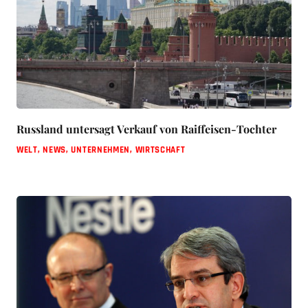
Russland untersagt Verkauf von Raiffeisen-Tochter
WELT
,
NEWS
,
UNTERNEHMEN
,
WIRTSCHAFT