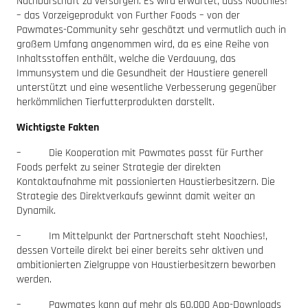
Nachbarschaft zu versorgen. Es wird erwartet, dass Noochies!
– das Vorzeigeprodukt von Further Foods – von der
Pawmates-Community sehr geschätzt und vermutlich auch in
großem Umfang angenommen wird, da es eine Reihe von
Inhaltsstoffen enthält, welche die Verdauung, das
Immunsystem und die Gesundheit der Haustiere generell
unterstützt und eine wesentliche Verbesserung gegenüber
herkömmlichen Tierfutterprodukten darstellt.
Wichtigste Fakten
– Die Kooperation mit Pawmates passt für Further
Foods perfekt zu seiner Strategie der direkten
Kontaktaufnahme mit passionierten Haustierbesitzern. Die
Strategie des Direktverkaufs gewinnt damit weiter an
Dynamik.
– Im Mittelpunkt der Partnerschaft steht Noochies!,
dessen Vorteile direkt bei einer bereits sehr aktiven und
ambitionierten Zielgruppe von Haustierbesitzern beworben
werden.
– Pawmates kann auf mehr als 60.000 App-Downloads