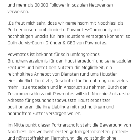
und mehr als 30.000 Follower in sozialen Netzwerken
verweisen.
„Es freut mich sehr, dass wir gemeinsam mit Noochies! als
Partner unsere ambitionierte Pawmates-Community mit
nachhaltigen Snacks für ihre Haustiere versorgen können“, so
Colin Jarvis-Gaum, Gründer & CEO von Pawmates.
Pawmates ist bekannt für sein umfangreiches
Branchenverzeichnis für den Haustierbedarf und seine sozialen
Features und bietet den Nutzern die Möglichkeit, ein
reichhaltiges Angebot von Diensten rund ums Haustier –
einschließlich Tierärzte, Geschäfte für Tiernahrung und vieles
mehr – zu entdecken und in Anspruch zu nehmen. Durch den
Zusammenschluss mit Pawmates will sich Noochies! als erste
Adresse für gesundheitsbewusste Haustierbesitzer
positionieren, die ihre Lieblinge mit nachhaltigem und
nahrhaftem Futter versorgen wollen.
Im Mittelpunkt dieser Partnerschaft steht die Bewerbung von
Noochies!, der weltweit ersten gefriergetrockneten, protein-
und nährstoffreichen Tiernahrung, die vollständig ohne