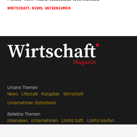
WIRTSCHAFT
,
NEWS
,
UNTERNEHMEN
Unsere Themen
News
Lifestyle
Ratgeber
Wirtschaft
Unternehmer Datenbank
Beliebte Themen
Interviews
Unternehmen
LaVita Saft
LaVita kaufen
Wirtschaftsmagazin
BodyFokus
Ranger Marketing