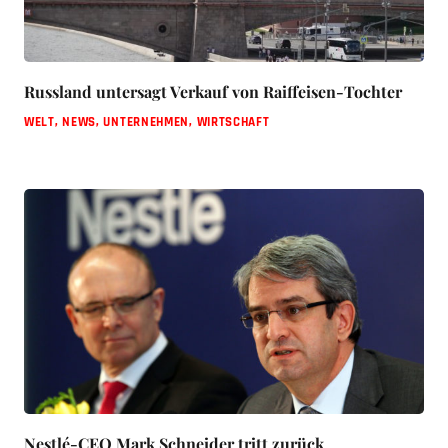
Russland untersagt Verkauf von Raiffeisen-Tochter
WELT
,
NEWS
,
UNTERNEHMEN
,
WIRTSCHAFT
Nestlé-CEO Mark Schneider tritt zurück