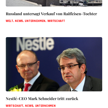
Russland untersagt Verkauf von Raiffeisen-Tochter
WELT
,
NEWS
,
UNTERNEHMEN
,
WIRTSCHAFT
Nestlé-CEO Mark Schneider tritt zurück
WIRTSCHAFT
,
NEWS
,
UNTERNEHMEN