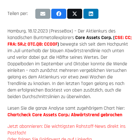
Teilen per:
Hamburg, 18.12.2023 (PresseBox) – Der Aktienkurs des
kanadischen Buntmetallexplorers
Core Assets Corp. (
CSE: CC;
FRA: 5RJ; OTC.QB: CCOOF
)
bewegte sich seit dem Hochpunkt
im Juli unterhalb der blauen Abwärtstrendlinie nach unten
und verlor dabei gut die Hälfte seines Wertes. Der
Doppelboden im September und Oktober konnte die Wende
einleiten – nach zunächst mehreren vergeblichen Versuchen
gelang es dem Aktienkurs vor etwa zwei Wochen die
Trendlinie zu knacken. In den letzten Tagen gelang es nach
dem erfolgreichen Backtest von oben zusätzlich, auch die
beiden Durchschnittslinien zu überwinden.
Lesen Sie die ganze Analyse samt zugehörigem Chart hier:
Chartcheck Core Assets Corp.: Abwärtstrend gebrochen
Jetzt abonnieren: Die wichtigsten Rohstoff-News direkt ins
Postfach!
Oder folgen Sie Goldinvest.de auf LinkedIn