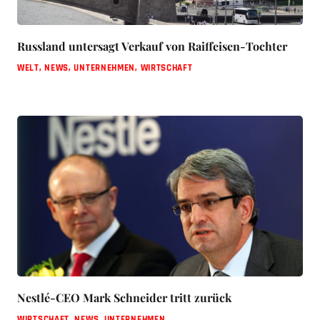
Russland untersagt Verkauf von Raiffeisen-Tochter
WELT
,
NEWS
,
UNTERNEHMEN
,
WIRTSCHAFT
Nestlé-CEO Mark Schneider tritt zurück
WIRTSCHAFT
,
NEWS
,
UNTERNEHMEN