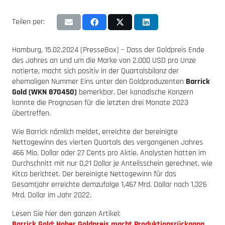
Teilen per:
Hamburg, 15.02.2024 (PresseBox) – Dass der Goldpreis Ende
des Jahres an und um die Marke von 2.000 USD pro Unze
notierte, macht sich positiv in der Quartalsbilanz der
ehemaligen Nummer Eins unter den Goldproduzenten
Barrick
Gold (WKN 870450)
bemerkbar. Der kanadische Konzern
konnte die Prognosen für die letzten drei Monate 2023
übertreffen.
Wie Barrick nämlich meldet, erreichte der bereinigte
Nettogewinn des vierten Quartals des vergangenen Jahres
466 Mio. Dollar oder 27 Cents pro Aktie. Analysten hatten im
Durchschnitt mit nur 0,21 Dollar je Anteilsschein gerechnet, wie
Kitco berichtet. Der bereinigte Nettogewinn für das
Gesamtjahr erreichte demzufolge 1,467 Mrd. Dollar nach 1,326
Mrd. Dollar im Jahr 2022.
Lesen Sie hier den ganzen Artikel:
Barrick Gold: Hoher Goldpreis macht Produktionsrückgang