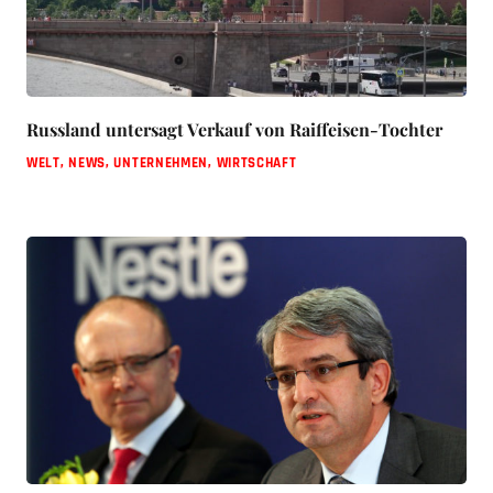
Russland untersagt Verkauf von Raiffeisen-Tochter
WELT
,
NEWS
,
UNTERNEHMEN
,
WIRTSCHAFT