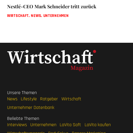
Nestlé-CEO Mark Schneider tritt zurück
WIRTSCHAFT
,
NEWS
,
UNTERNEHMEN
Unsere Themen
News
Lifestyle
Ratgeber
Wirtschaft
Unternehmer Datenbank
Beliebte Themen
Interviews
Unternehmen
LaVita Saft
LaVita kaufen