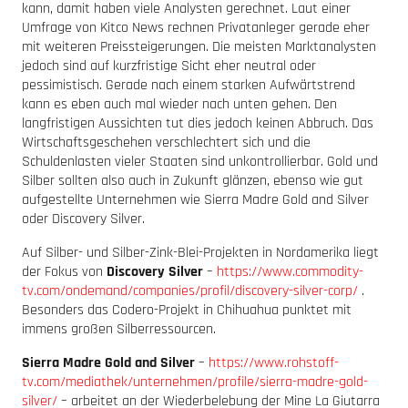
kann, damit haben viele Analysten gerechnet. Laut einer
Umfrage von Kitco News rechnen Privatanleger gerade eher
mit weiteren Preissteigerungen. Die meisten Marktanalysten
jedoch sind auf kurzfristige Sicht eher neutral oder
pessimistisch. Gerade nach einem starken Aufwärtstrend
kann es eben auch mal wieder nach unten gehen. Den
langfristigen Aussichten tut dies jedoch keinen Abbruch. Das
Wirtschaftsgeschehen verschlechtert sich und die
Schuldenlasten vieler Staaten sind unkontrollierbar. Gold und
Silber sollten also auch in Zukunft glänzen, ebenso wie gut
aufgestellte Unternehmen wie Sierra Madre Gold and Silver
oder Discovery Silver.
Auf Silber- und Silber-Zink-Blei-Projekten in Nordamerika liegt
der Fokus von
Discovery Silver
–
https://www.commodity-
tv.com/ondemand/companies/profil/discovery-silver-corp/
.
Besonders das Codero-Projekt in Chihuahua punktet mit
immens großen Silberressourcen.
Sierra Madre Gold and Silver
–
https://www.rohstoff-
tv.com/mediathek/unternehmen/profile/sierra-madre-gold-
silver/
– arbeitet an der Wiederbelebung der Mine La Giutarra