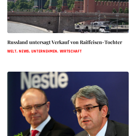
Russland untersagt Verkauf von Raiffeisen-Tochter
WELT
,
NEWS
,
UNTERNEHMEN
,
WIRTSCHAFT