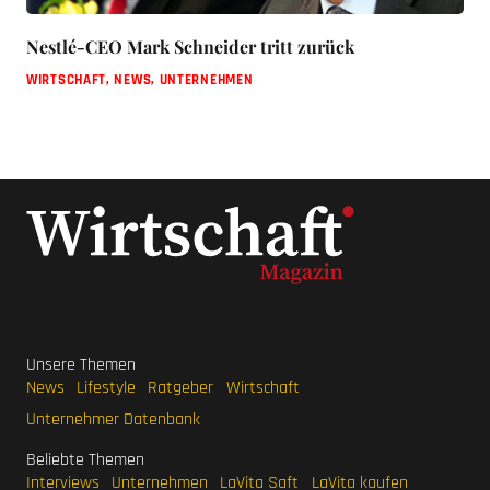
Nestlé-CEO Mark Schneider tritt zurück
WIRTSCHAFT
,
NEWS
,
UNTERNEHMEN
Unsere Themen
News
Lifestyle
Ratgeber
Wirtschaft
Unternehmer Datenbank
Beliebte Themen
Interviews
Unternehmen
LaVita Saft
LaVita kaufen