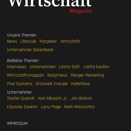
Unsere Themen
News
Lifestyle
Ratgeber
Wirtschaft
Unternehmer Datenbank
Beliebte Themen
Interviews
Unternehmen
LaVita Saft
LaVita kaufen
Wirtschaftsmagazin
BodyFokus
Ranger Marketing
Pool Systems
Grünwelt Energie
Haferlöwe
Unternehmer
Stefan Quandt
Karl Albrecht Jr.
Jim Walton
Eduardo Saverin
Larry Page
Mark Mateschitz
IMPRESSUM