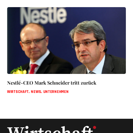
Nestlé-CEO Mark Schneider tritt zurück
WIRTSCHAFT
,
NEWS
,
UNTERNEHMEN