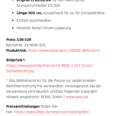
Original-Ersatzdraht
für den elektrischen
Styroporschneider ES-330
Länge: 500 cm,
ausreichend für ca. 50 Schneiddrähte
Einfach zuschneidbar
Material: Nickel-Chrom-Legierung
Preis: 3,99 EUR
Bestell-Nr. ZX-8506-625
Produktlink:
https://www.pearl.de/a-ZX8506-3610.shtml
Bilderlink*:
https://www.pearl.de/Presse/ZX-8506_1_AGT_Ersatz-
Schneiddraht.jpg
* Das Bildmaterial ist für die Presse zur redaktionellen
Berichterstattung frei verwendbar, vorausgesetzt bei der
Verwendung wird deutlich sichtbar folgender Copyright-
Hinweis angebracht: PEARL GmbH /
www.pearl.de
Pressemitteilungen
finden Sie
hier:
https://www.lifepr.de/newsroom/pearlgmbh/