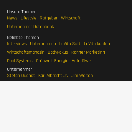
Unsere Themen
News
Lifestyle
Ratgeber
Wirtschaft
Unternehmer Datenbank
Beliebte Themen
Interviews
Unternehmen
LaVita Saft
LaVita kaufen
Wirtschaftsmagazin
BodyFokus
Ranger Marketing
Pool Systems
Grünwelt Energie
Haferlöwe
Unternehmer
Stefan Quandt
Karl Albrecht Jr.
Jim Walton
Eduardo Saverin
Larry Page
Mark Mateschitz
IMPRESSUM
DATENSCHUTZERKLÄRUNG
WERBEN