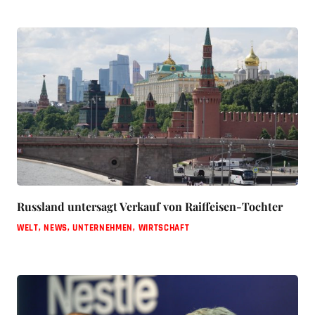
Russland untersagt Verkauf von Raiffeisen-Tochter
WELT
,
NEWS
,
UNTERNEHMEN
,
WIRTSCHAFT