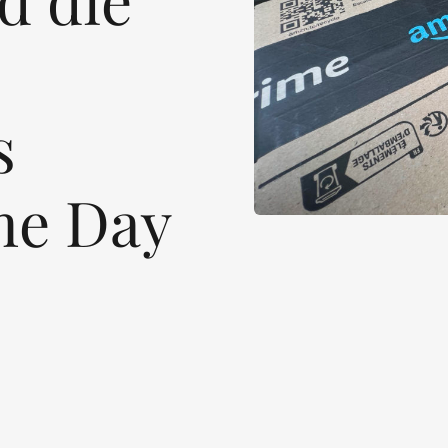
s
me Day