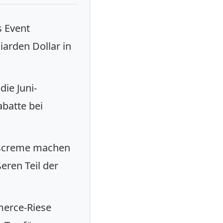
s Event
iarden Dollar in
die Juni-
batte bei
iscreme machen
ren Teil der
merce-Riese