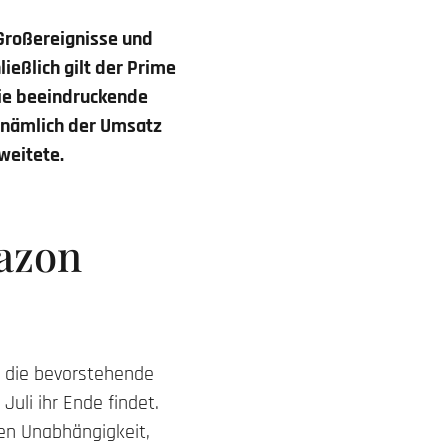
 Großereignisse und
eßlich gilt der Prime
ie beeindruckende
r nämlich der Umsatz
sweitete.
mazon
t die bevorstehende
Juli ihr Ende findet.
en Unabhängigkeit,