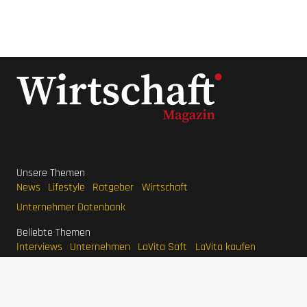
Unsere Themen
News
Lifestyle
Ratgeber
Wirtschaft
Unternehmer Datenbank
Beliebte Themen
Interviews
Unternehmen
LaVita Saft
LaVita kaufen
Wirtschaftsmagazin
BodyFokus
Ranger Marketing
Pool Systems
Grünwelt Energie
Haferlöwe
Unternehmer