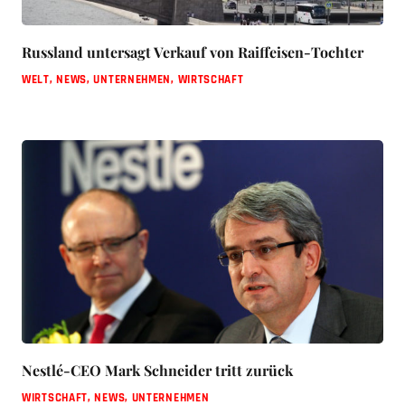
Russland untersagt Verkauf von Raiffeisen-Tochter
WELT
,
NEWS
,
UNTERNEHMEN
,
WIRTSCHAFT
Nestlé-CEO Mark Schneider tritt zurück
WIRTSCHAFT
,
NEWS
,
UNTERNEHMEN