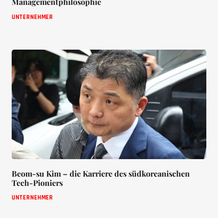
Managementphilosophie
UNTERNEHMER
Beom-su Kim – die Karriere des südkoreanischen
Tech-Pioniers
UNTERNEHMER