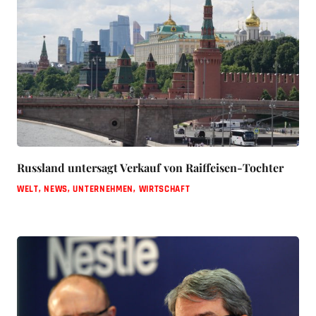
Russland untersagt Verkauf von Raiffeisen-Tochter
WELT
,
NEWS
,
UNTERNEHMEN
,
WIRTSCHAFT