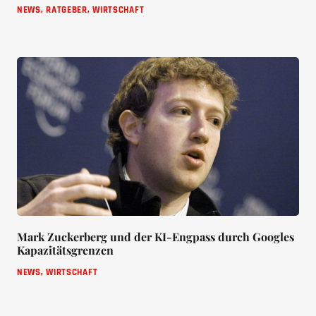
NEWS
,
RATGEBER
,
WIRTSCHAFT
Mark Zuckerberg und der KI-Engpass durch Googles
Kapazitätsgrenzen
NEWS
,
WIRTSCHAFT