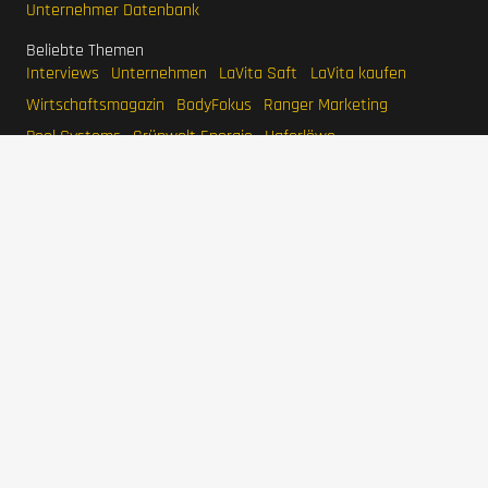
Unternehmer Datenbank
Beliebte Themen
Interviews
Unternehmen
LaVita Saft
LaVita kaufen
Wirtschaftsmagazin
BodyFokus
Ranger Marketing
Pool Systems
Grünwelt Energie
Haferlöwe
Unternehmer
Stefan Quandt
Karl Albrecht Jr.
Jim Walton
Eduardo Saverin
Larry Page
Mark Mateschitz
IMPRESSUM
DATENSCHUTZERKLÄRUNG
WERBEN
SITEMAP