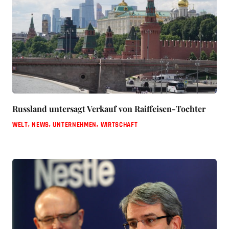
Russland untersagt Verkauf von Raiffeisen-Tochter
WELT
,
NEWS
,
UNTERNEHMEN
,
WIRTSCHAFT