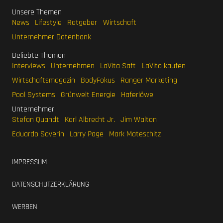
News
Lifestyle
Ratgeber
Wirtschaft
Unternehmer Datenbank
Beliebte Themen
Interviews
Unternehmen
LaVita Saft
LaVita kaufen
Wirtschaftsmagazin
BodyFokus
Ranger Marketing
Pool Systems
Grünwelt Energie
Haferlöwe
Unternehmer
Stefan Quandt
Karl Albrecht Jr.
Jim Walton
Eduardo Saverin
Larry Page
Mark Mateschitz
IMPRESSUM
DATENSCHUTZERKLÄRUNG
WERBEN
SITEMAP