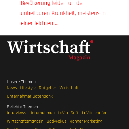
Bevölkerung leiden an der
unheilbaren Krankheit, meistens in
einer leichten ...
Unsere Themen
News
Lifestyle
Ratgeber
Wirtschaft
Unternehmer Datenbank
Beliebte Themen
Interviews
Unternehmen
LaVita Saft
LaVita kaufen
Wirtschaftsmagazin
BodyFokus
Ranger Marketing