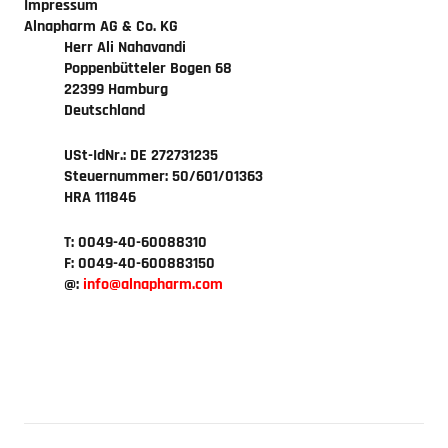
Impressum
Alnapharm AG & Co. KG
Herr Ali Nahavandi
Poppenbütteler Bogen 68
22399 Hamburg
Deutschland
USt-IdNr.: DE 272731235
Steuernummer: 50/601/01363
HRA 111846
T: 0049-40-60088310
F: 0049-40-600883150
@:
info
alnapharm.com