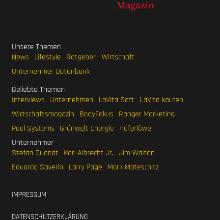
Unsere Themen
News
Lifestyle
Ratgeber
Wirtschaft
Unternehmer Datenbank
Beliebte Themen
Interviews
Unternehmen
LaVita Saft
LaVita kaufen
Wirtschaftsmagazin
BodyFokus
Ranger Marketing
Pool Systems
Grünwelt Energie
Haferlöwe
Unternehmer
Stefan Quandt
Karl Albrecht Jr.
Jim Walton
Eduardo Saverin
Larry Page
Mark Mateschitz
IMPRESSUM
DATENSCHUTZERKLÄRUNG