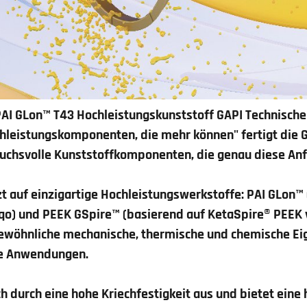
 PAI GLon™ T43
Hochleistungskunststoff
GAPI Technisch
hleistungskomponenten, die mehr können" fertigt die 
chsvolle Kunststoffkomponenten, die genau diese Anf
 auf einzigartige Hochleistungswerkstoffe:
PAI GLon™
sqo) und
PEEK GSpire™
(basierend auf KetaSpire® PEEK
ewöhnliche mechanische, thermische und chemische Ei
le Anwendungen.
ch durch eine hohe Kriechfestigkeit aus und bietet ein