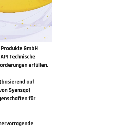
e Produkte GmbH
GAPI Technische
orderungen erfüllen.
(basierend auf
 von Syensqo)
genschaften für
e hervorragende