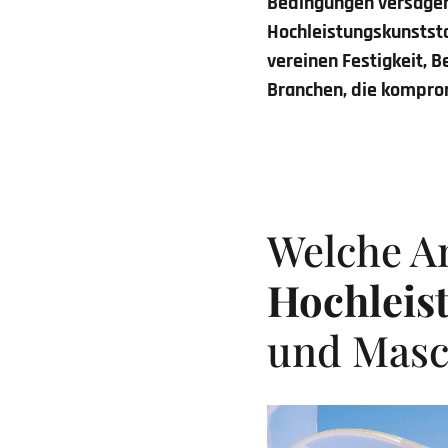
Bedingungen versagen
Hochleistungskunststo
vereinen Festigkeit, B
Branchen, die kompro
Welche A
Hochleis
und Masch