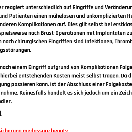
r reagiert unterschiedlich auf Eingriffe und Veränder
und Patienten einen mühelosen und unkomplizierten He
nderen Komplikationen auf. Dies gilt selbst bei erstkla
ispielsweise nach Brust-Operationen mit Implantaten zu
nach chirurgischen Eingriffen sind Infektionen, Thro
gsstörungen.
nach einem Eingriff aufgrund von Komplikationen Folg
hierbei entstehenden Kosten meist selbst tragen. Da d
ung passieren kann, ist der Abschluss einer
Folgekost
ahme. Keinesfalls handelt es sich jedoch um ein Zeic
dler.
a
sicherung
medassure beauty