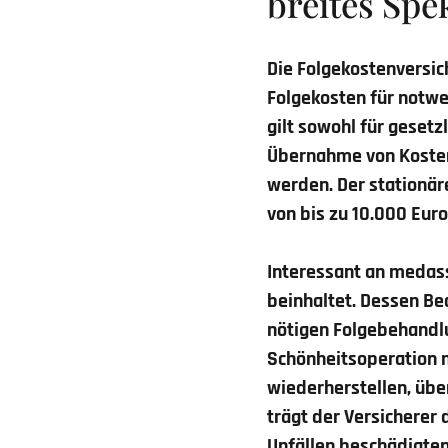
breites Sp
Die Folgekostenversic
Folgekosten für notw
gilt sowohl für gesetz
Übernahme von Kosten
werden. Der stationäre
von bis zu 10.000 Eu
Interessant an medass
beinhaltet. Dessen Be
nötigen Folgebehandlu
Schönheitsoperation mö
wiederherstellen, übe
trägt der Versicherer 
Unfällen beschädigten