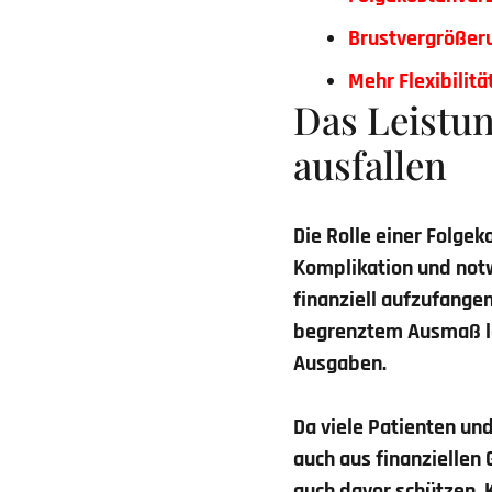
Brustvergrößer
Mehr Flexibilit
Das Leistu
ausfallen
Die Rolle einer Folgek
Komplikation und not
finanziell aufzufangen
begrenztem Ausmaß le
Ausgaben.
Da viele Patienten un
auch aus finanziellen 
auch davor schützen,