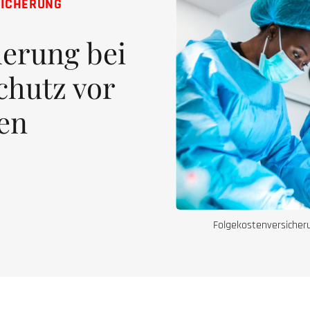
SICHERUNG
herung bei
chutz vor
en
Folgekostenversicheru