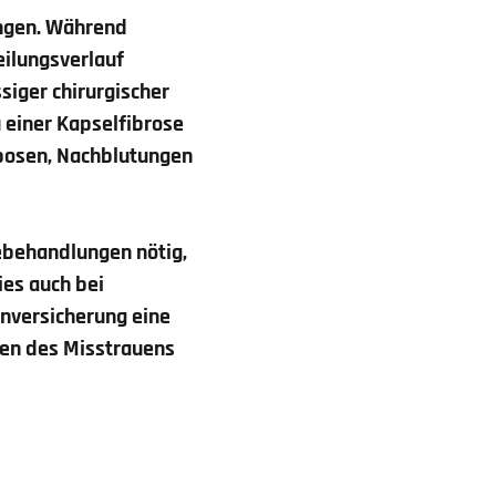
ungen. Während
ilungsverlauf
ssiger chirurgischer
 einer Kapselfibrose
mbosen, Nachblutungen
ebehandlungen nötig,
ies auch bei
enversicherung
eine
hen des Misstrauens