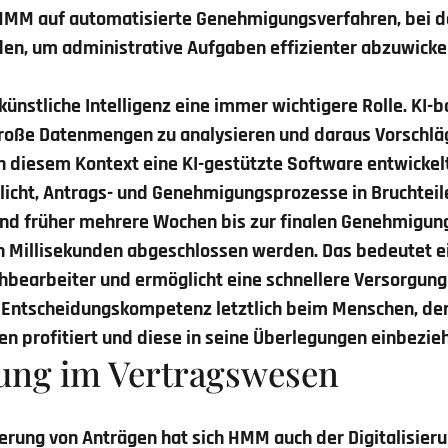
 HMM auf automatisierte Genehmigungsverfahren, bei d
en, um administrative Aufgaben effizienter abzuwicke
künstliche Intelligenz eine immer wichtigere Rolle. KI-
große Datenmengen zu analysieren und daraus Vorschlä
n diesem Kontext eine KI-gestützte Software entwickelt
icht, Antrags- und Genehmigungsprozesse in Bruchtei
nd früher mehrere Wochen bis zur finalen Genehmigun
n Millisekunden abgeschlossen werden. Das bedeutet e
chbearbeiter und ermöglicht eine schnellere Versorgung
ie Entscheidungskompetenz letztlich beim Menschen, der
en profitiert und diese in seine Überlegungen einbezieh
rung im Vertragswesen
rung von Anträgen hat sich HMM auch der Digitalisier