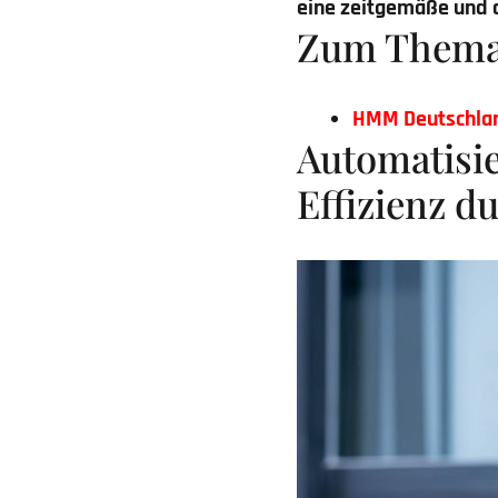
eine zeitgemäße und d
Zum Them
HMM Deutschla
Automatisie
Effizienz d