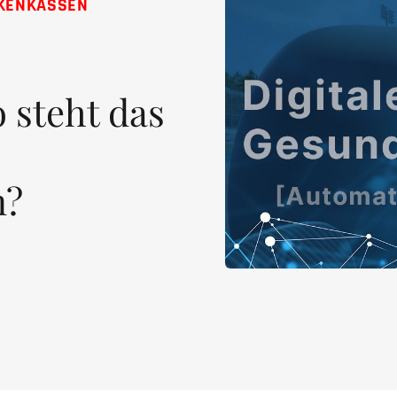
NKENKASSEN
 steht das
m?