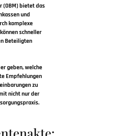
 (OBM) bietet das
enkassen und
urch komplexe
e können schneller
n Beteiligten
ber geben, welche
tzte Empfehlungen
ereinbarungen zu
mit nicht nur der
rsorgungspraxis.
entenakte: