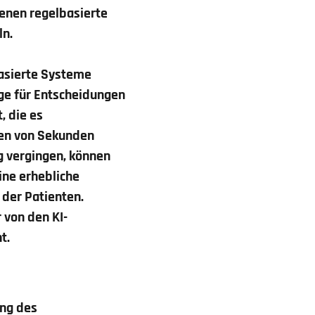
enen regelbasierte
ln.
basierte Systeme
ge für Entscheidungen
, die es
len von Sekunden
g vergingen, können
ine erhebliche
 der Patienten.
 von den KI-
t.
ung des