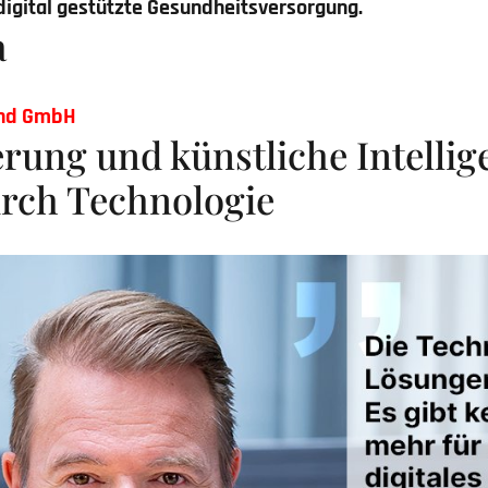
igital gestützte Gesundheitsversorgung.
a
nd GmbH
rung und künstliche Intellig
urch Technologie