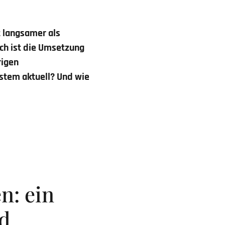
t langsamer als
och ist die Umsetzung
rigen
tem aktuell? Und wie
n: ein
nd