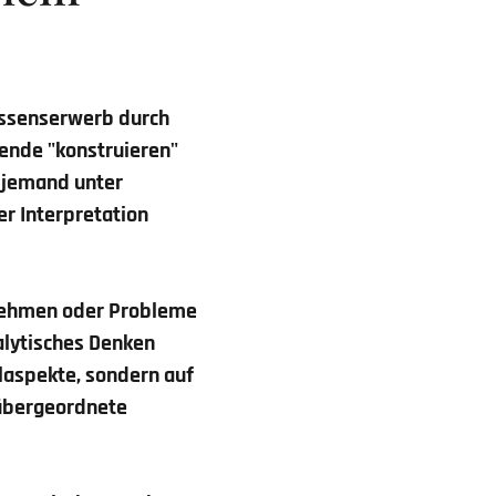
Wissenserwerb durch
nende "konstruieren"
h jemand unter
er Interpretation
rnehmen oder Probleme
alytisches Denken
laspekte, sondern auf
 übergeordnete