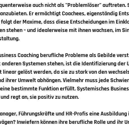
enterweise auch nicht als "Problemlöser" auftreten. Se
e" anzubieten. Er ermächtigt Coachees, eigenständig En
g folgt der Maxime, dass diese Entscheidungen im Einkl
n stehen – und idealerweise mit ihnen wachsen, im Si
taltung.
siness Coaching berufliche Probleme als Gebilde verst
nderen Systemen stehen, ist die Identifizierung der 
 linear gelöst werden, da sie zu stark von den wechsel
d ihrer Umwelt abhängen. Vielmehr muss jede Schwieri
 eine bestimmte Funktion erfüllt. Systemisches Busines
und regt an, sie positiv zu nutzen.
anager, Führungskräfte und HR-Profis eine Ausbildung
ägen? Inwiefern können ihre berufliche Rolle und ihr