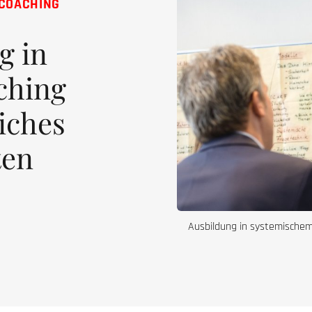
 COACHING
g in
ching
iches
ten
Ausbildung in systemische