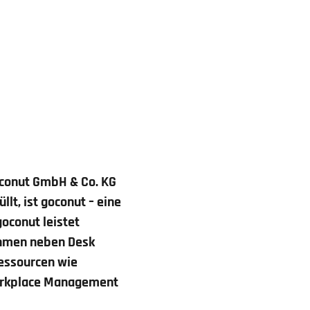
conut GmbH & Co. KG
lt, ist goconut – eine
oconut leistet
ehmen neben Desk
Ressourcen wie
Workplace Management