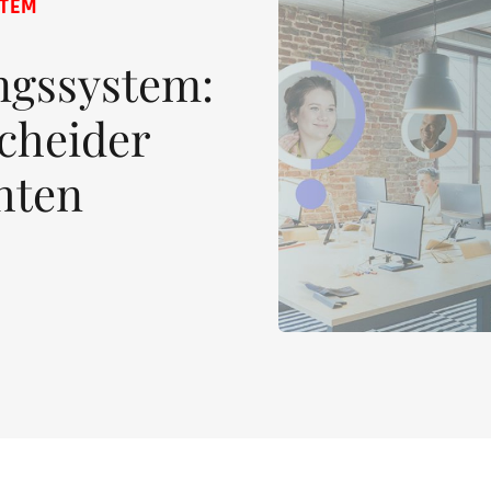
STEM
ngssystem:
scheider
hten