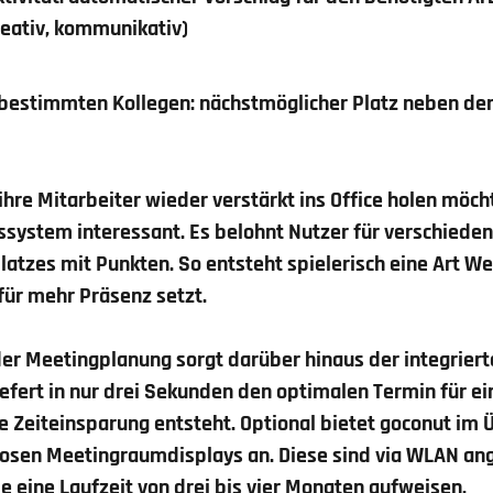
reativ, kommunikativ)
bestimmten Kollegen: nächstmöglicher Platz neben de
ihre Mitarbeiter wieder verstärkt ins Office holen möch
ssystem interessant. Es belohnt Nutzer für verschiede
latzes mit Punkten. So entsteht spielerisch eine Art 
für mehr Präsenz setzt.
 der Meetingplanung sorgt darüber hinaus der integriert
liefert in nur drei Sekunden den optimalen Termin für e
e Zeiteinsparung entsteht. Optional bietet goconut im 
llosen Meetingraumdisplays an. Diese sind via WLAN a
e eine Laufzeit von drei bis vier Monaten aufweisen.