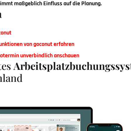
nimmt maßgeblich Einfluss auf die Planung.
a
conut
unktionen von goconut erfahren
otermin unverbindlich anschauen
tes
Arbeitsplatzbuchungssy
hland