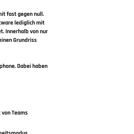
t fast gegen null.
tware lediglich mit
t. Innerhalb von nur
einen Grundriss
tphone. Dabei haben
t von Teams
rbeitsmodus