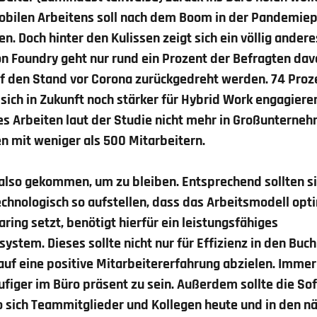
obilen Arbeitens soll nach dem Boom in der Pandemiep
. Doch hinter den Kulissen zeigt sich ein völlig andere
n Foundry geht nur rund ein Prozent der Befragten da
f den Stand vor Corona zurückgedreht werden. 74 Proz
sich in Zukunft noch stärker für Hybrid Work engagiere
es Arbeiten laut der Studie nicht mehr in Großunterne
en mit weniger als 500 Mitarbeitern.
 also gekommen, um zu bleiben. Entsprechend sollten 
echnologisch so aufstellen, dass das Arbeitsmodell op
ring setzt, benötigt hierfür ein leistungsfähiges
ssystem
. Dieses sollte nicht nur für Effizienz in den B
auf eine positive Mitarbeitererfahrung abzielen. Imme
ufiger im Büro präsent zu sein. Außerdem sollte die S
o sich Teammitglieder und Kollegen heute und in den n