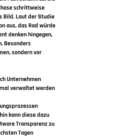
hase schrittweise
s Bild. Laut der Studie
von aus, das Rad würde
ent denken hingegen,
n. Besonders
hmen, sondern vor
sich Unternehmen
timal verwaltet werden
uchungsprozessen
rhin kann diese dazu
oftware Transparenz zu
ächsten Tagen