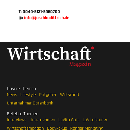
T: 0049-5131-5960700
@:
info
joschkadittrich.de
Unsere Themen
News
Lifestyle
Ratgeber
Wirtschaft
Unternehmer Datenbank
Beliebte Themen
Interviews
Unternehmen
LaVita Saft
LaVita kaufen
Wirtschaftsmagazin
BodyFokus
Ranger Marketing