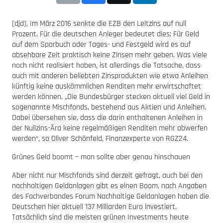
(djd). Im März 2016 senkte die EZB den Leitzins auf null
Prozent. Für die deutschen Anleger bedeutet dies: Für Geld
auf dem Sparbuch oder Tages- und Festgeld wird es auf
absehbare Zeit praktisch keine Zinsen mehr geben. Was viele
noch nicht realisiert haben, ist allerdings die Tatsache, dass
auch mit anderen beliebten Zinsprodukten wie etwa Anleihen
künftig keine auskömmlichen Renditen mehr erwirtschaftet
werden können.
„Die Bundesbürger stecken aktuell viel Geld in
sogenannte Mischfonds, bestehend aus Aktien und Anleihen.
Dabei übersehen sie, dass die darin enthaltenen Anleihen in
der Nullzins-Ära keine regelmäßigen Renditen mehr abwerfen
werden“, so Oliver Schönfeld, Finanzexperte von RGZ24.
Grünes Geld boomt – man sollte aber genau hinschauen
Aber nicht nur Mischfonds sind derzeit gefragt, auch bei den
nachhaltigen Geldanlagen gibt es einen Boom, nach Angaben
des Fachverbandes Forum Nachhaltige Geldanlagen haben die
Deutschen hier aktuell 137 Milliarden Euro investiert.
Tatsächlich sind die meisten grünen Investments heute