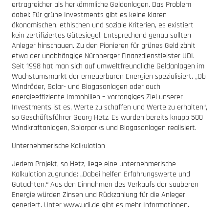
ertragreicher als herkömmliche Geldanlagen. Das Problem
dabei: Für grüne Investments gibt es keine klaren
ökonomischen, ethischen und soziale Kriterien, es existiert
kein zertifiziertes Gütesiegel. Entsprechend genau sollten
Anleger hinschauen. Zu den Pionieren für grünes Geld zählt
etwa der unabhängige Nürnberger Finanzdienstleister UDI.
Seit 1998 hat man sich auf umweltfreundliche Geldanlagen im
Wachstumsmarkt der erneuerbaren Energien spezialisiert. „Ob
Windräder, Solar- und Biogasanlagen oder auch
energieeffiziente Immobilien – vorrangiges Ziel unserer
Investments ist es, Werte zu schaffen und Werte zu erhalten“,
so Geschäftsführer Georg Hetz. Es wurden bereits knapp 500
Windkraftanlagen, Solarparks und Biogasanlagen realisiert.
Unternehmerische Kalkulation
Jedem Projekt, so Hetz, liege eine unternehmerische
Kalkulation zugrunde: „Dabei helfen Erfahrungswerte und
Gutachten.“ Aus den Einnahmen des Verkaufs der sauberen
Energie würden Zinsen und Rückzahlung für die Anleger
generiert. Unter www.udi.de gibt es mehr Informationen.