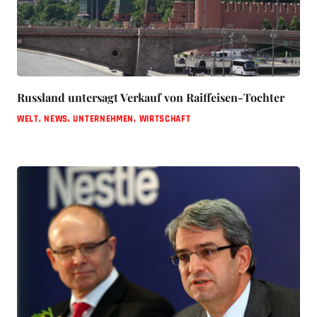
Russland untersagt Verkauf von Raiffeisen-Tochter
WELT
,
NEWS
,
UNTERNEHMEN
,
WIRTSCHAFT