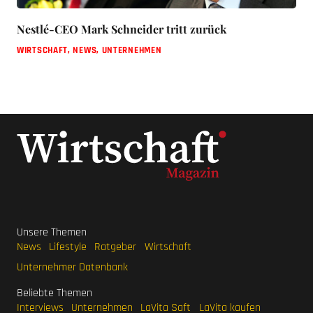
Nestlé-CEO Mark Schneider tritt zurück
WIRTSCHAFT
,
NEWS
,
UNTERNEHMEN
Unsere Themen
News
Lifestyle
Ratgeber
Wirtschaft
Unternehmer Datenbank
Beliebte Themen
Interviews
Unternehmen
LaVita Saft
LaVita kaufen