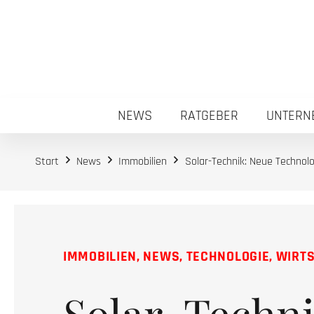
NEWS
RATGEBER
UNTERN
Start
News
Immobilien
Solar-Technik: Neue Technolo
IMMOBILIEN
,
NEWS
,
TECHNOLOGIE
,
WIRT
Solar-Techni