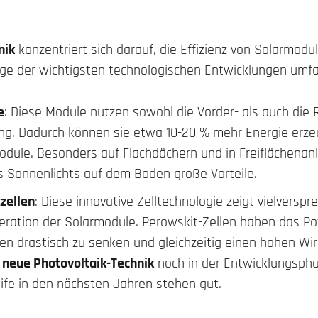
nik
konzentriert sich darauf, die Effizienz von Solarmodu
ige der wichtigsten technologischen Entwicklungen umf
e
: Diese Module nutzen sowohl die Vorder- als auch die 
g. Dadurch können sie etwa 10-20 % mehr Energie erze
dule. Besonders auf Flachdächern und in Freiflächenanl
es Sonnenlichts auf dem Boden große Vorteile.
zellen
: Diese innovative Zelltechnologie zeigt vielversp
eration der Solarmodule. Perowskit-Zellen haben das Pot
en drastisch zu senken und gleichzeitig einen hohen Wir
e
neue Photovoltaik-Technik
noch in der Entwicklungspha
eife in den nächsten Jahren stehen gut.