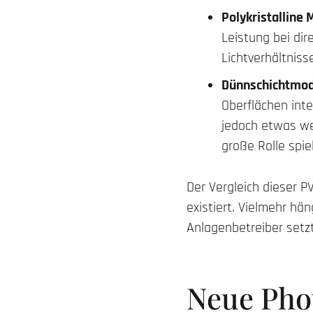
Polykristalline
Leistung bei dir
Lichtverhältniss
Dünnschichtmo
Oberflächen inte
jedoch etwas wen
große Rolle spie
Der Vergleich dieser P
existiert. Vielmehr hä
Anlagenbetreiber setzt
Neue Phot