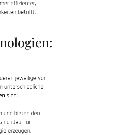
er effizienter,
eiten betrifft.
nologien:
deren jeweilige Vor-
n unterschiedliche
en
sind:
m und bieten den
ind ideal für
gie erzeugen.