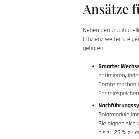
Ansätze f
Neben den traditionell
Effizienz weiter steig
gehören:
Smarter Wechse
optimieren, ind
Geräte machen d
Energiespeicher
Nachführungssy
Solarmodule imm
Sie eignen sich 
bis zu 25 % zu 