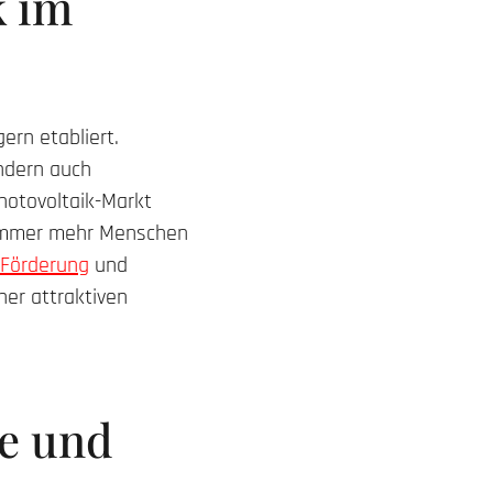
k im
gern etabliert.
ondern auch
hotovoltaik-Markt
d immer mehr Menschen
 Förderung
und
ner attraktiven
te und