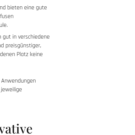
und bieten eine gute
ffusen
ule.
h gut in verschiedene
d preisgünstiger,
 denen Platz keine
lle Anwendungen
 jeweilige
vative