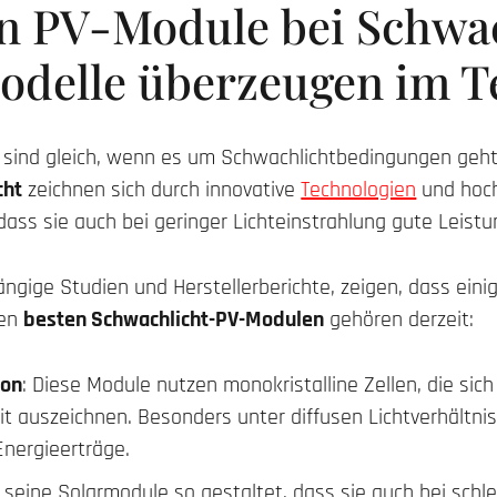
en PV-Module bei Schwac
odelle überzeugen im T
e sind gleich, wenn es um Schwachlichtbedingungen geh
cht
zeichnen sich durch innovative
Technologien
und hoch
, dass sie auch bei geringer Lichteinstrahlung gute Leist
ängige Studien und Herstellerberichte, zeigen, dass ein
den
besten Schwachlicht-PV-Modulen
gehören derzeit:
eon
: Diese Module nutzen monokristalline Zellen, die sich
t auszeichnen. Besonders unter diffusen Lichtverhältnis
Energieerträge.
t seine Solarmodule so gestaltet, dass sie auch bei schl