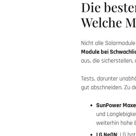
Die best
Welche M
Nicht alle Solarmodul
Module bei Schwachli
aus, die sicherstellen
Tests, darunter unabh
gut abschneiden. Zu 
SunPower Max
und Langlebigkei
weiterhin hohe 
LG NeON
: LG ha