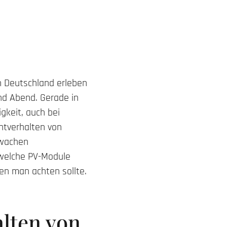
in Deutschland erleben
nd Abend. Gerade in
gkeit, auch bei
htverhalten von
hwachen
, welche PV-Module
en man achten sollte.
lten von