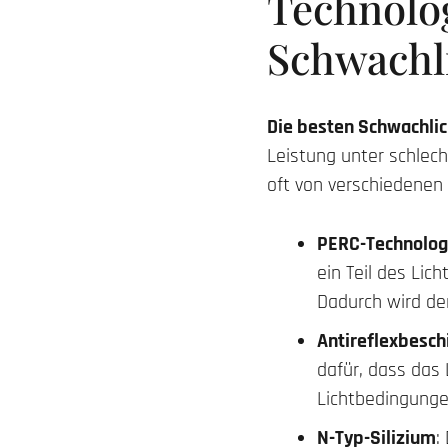
Technolog
Schwachl
Die besten Schwachli
Leistung unter schlech
oft von verschiedene
PERC-Technolog
ein Teil des Lich
Dadurch wird der
Antireflexbesch
dafür, dass das
Lichtbedingungen
N-Typ-Silizium
: