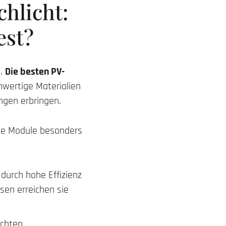
hlicht:
est?
t.
Die besten PV-
wertige Materialien
ungen erbringen.
ige Module besonders
 durch hohe Effizienz
sen erreichen sie
echten