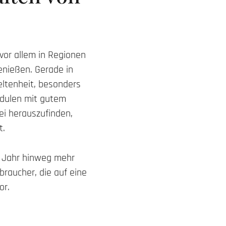
 vor allem in Regionen
enießen. Gerade in
ltenheit, besonders
odulen mit gutem
ei herauszufinden,
t.
e Jahr hinweg mehr
braucher, die auf eine
or.