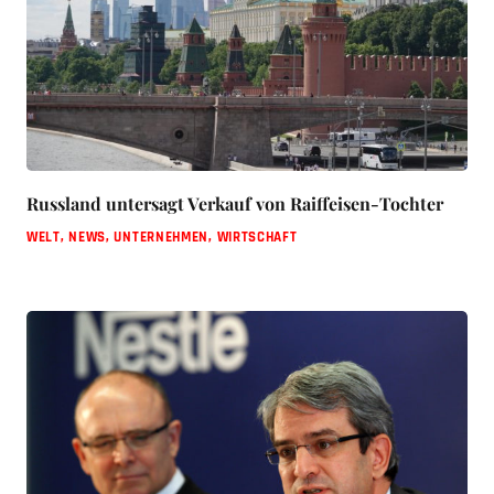
Russland untersagt Verkauf von Raiffeisen-Tochter
WELT
,
NEWS
,
UNTERNEHMEN
,
WIRTSCHAFT