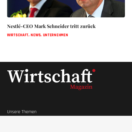
Nestlé-CEO Mark Schneider tritt zurück
WIRTSCHAFT
,
NEWS
,
UNTERNEHMEN
Unsere Themen
News
Lifestyle
Ratgeber
Wirtschaft
Unternehmer Datenbank