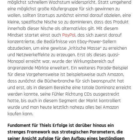
möglichst schnellem Wachstum widerspricht. Statt umgehend
eine möglichst große Käufergruppe für sich gewinnen zu
wollen, sollten Startups zunächst einmal darauf abzielen, eine
kleine, spezifische Nische so zu dominieren, dass das Produkt
innerhalb dieser Nische als alternativlos gilt. Mit diesem
Mindset startet einst auch
PayPal
, das sich zuerst darauf
konzentrierte, die Bedürfnisse von Ebay-Power-Sellern
abzudecken, um eine gewisse „kritische Masse“ zu erreichen
und Netzwerkeffekte zu erzeugen. Erst als dieses quasi-
Monopol erreicht war, wurde der Wirkungsbereich auf
angrenzende Märkte erweitert. Ein weiteres Parade-Beispiel
für diese Vorgehensweise ist beispielsweise auch Amazon,
dass zunächst die Bücherbranche für sich beansprucht hat
und erst, als in diesem Bereiche eine totale Dominanz erreicht
werden konnte, seine Fühler Richtung CDs ausgestreckt
hatte, bis auch in diesem Segment der Markt kontrolliert
wurde und man heute letztlich nahezu alles bei Amazon
kaufen kann.
Fundament für Thiels Erfolge ist darüber hinaus ein
strenges Framework aus strategischen Parametern, die
seiner Ansicht zufolge für den Aufbau eines beständigen