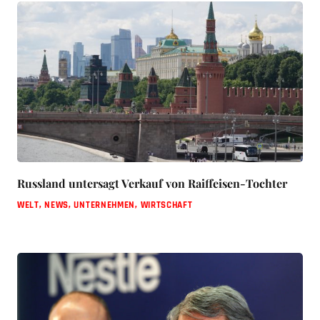
Russland untersagt Verkauf von Raiffeisen-Tochter
WELT
,
NEWS
,
UNTERNEHMEN
,
WIRTSCHAFT