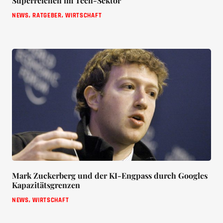
Superreichen im Tech-Sektor
NEWS
,
RATGEBER
,
WIRTSCHAFT
Mark Zuckerberg und der KI-Engpass durch Googles
Kapazitätsgrenzen
NEWS
,
WIRTSCHAFT