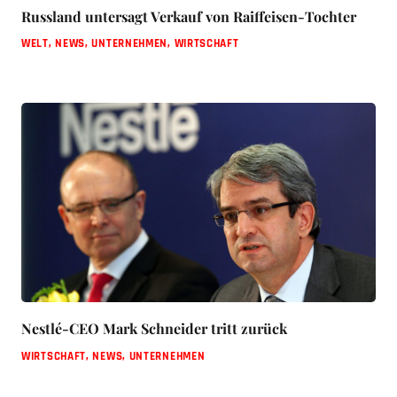
Russland untersagt Verkauf von Raiffeisen-Tochter
WELT
,
NEWS
,
UNTERNEHMEN
,
WIRTSCHAFT
Nestlé-CEO Mark Schneider tritt zurück
WIRTSCHAFT
,
NEWS
,
UNTERNEHMEN