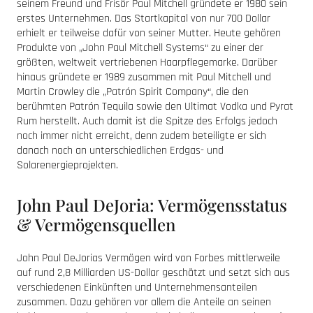
seinem Freund und Frisör Paul Mitchell gründete er 1980 sein
erstes Unternehmen. Das Startkapital von nur 700 Dollar
erhielt er teilweise dafür von seiner Mutter. Heute gehören
Produkte von „John Paul Mitchell Systems“ zu einer der
größten, weltweit vertriebenen Haarpflegemarke. Darüber
hinaus gründete er 1989 zusammen mit Paul Mitchell und
Martin Crowley die „Patrón Spirit Company“, die den
berühmten Patrón Tequila sowie den Ultimat Vodka und Pyrat
Rum herstellt. Auch damit ist die Spitze des Erfolgs jedoch
noch immer nicht erreicht, denn zudem beteiligte er sich
danach noch an unterschiedlichen Erdgas- und
Solarenergieprojekten.
John Paul DeJoria: Vermögensstatus
& Vermögensquellen
John Paul DeJorias Vermögen wird von Forbes mittlerweile
auf rund 2,8 Milliarden US-Dollar geschätzt und setzt sich aus
verschiedenen Einkünften und Unternehmensanteilen
zusammen. Dazu gehören vor allem die Anteile an seinen