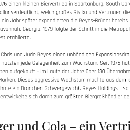
6 einen kleinen Biervertrieb in Spartanburg, South Caro
llar verdeutlicht, welch großes Risiko und Vertrauen die
 ein Jahr später expandierten die Reyes-Brüder bereits
avannah, Georgia. 1979 folgte der Schritt in die Metropo
t etablierte.
 Chris und Jude Reyes einen unbändigen Expansionsdran
d nutzten jede Gelegenheit zum Wachstum. Seit 1976 hat
ten aufgekauft – im Laufe der Jahre über 130 Übernah
 Marken. Dieses aggressive Wachstum machte aus dem k
hnte ein Branchen-Schwergewicht. Reyes Holdings – so
entwickelte sich damit zum größten Biergroßhändler de
ger und Cola – ein Vertr