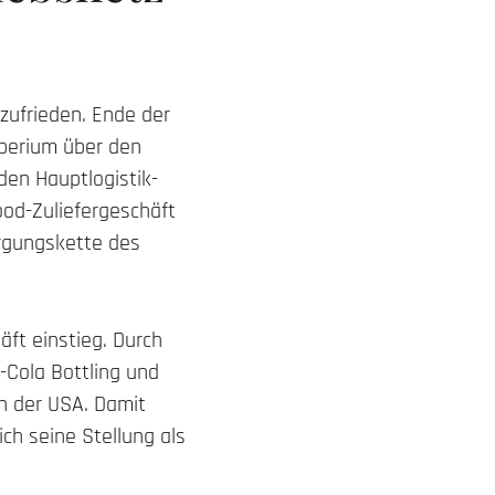
 zufrieden. Ende der
mperium über den
den Hauptlogistik-
ood-Zuliefergeschäft
orgungskette des
äft einstieg. Durch
-Cola Bottling und
n der USA. Damit
ch seine Stellung als