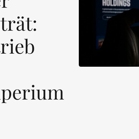
trät:
rieb
mperium