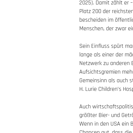
2025). Damit zählt er 
Platz 200 der reichste
bescheiden im öffentli
Menschen, der zwar ein
Sein Einfluss spürt ma
lange als einer der mä
Netzwerk zu anderen E
Aufsichtsgremien mehr
Gemeinsinn als auch s
H. Lurie Children’s Ho
Auch wirtschaftspolit
größter Bier- und Getr
Wenn in den USA ein Bi
Chancen gut, dass die 