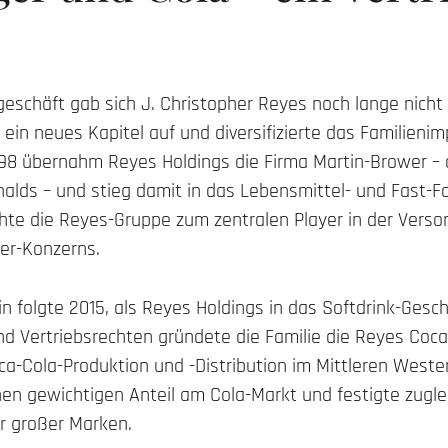
geschäft gab sich J. Christopher Reyes noch lange nicht
 ein neues Kapitel auf und diversifizierte das Familieni
998 übernahm Reyes Holdings die Firma Martin-Brower – 
nalds – und stieg damit in das Lebensmittel- und Fast-F
achte die Reyes-Gruppe zum zentralen Player in der Vers
er-Konzerns.
n folgte 2015, als Reyes Holdings in das Softdrink-Gesch
nd Vertriebsrechten gründete die Familie die Reyes Coca
ca-Cola-Produktion und -Distribution im Mittleren Weste
nen gewichtigen Anteil am Cola-Markt und festigte zuglei
er großer Marken.