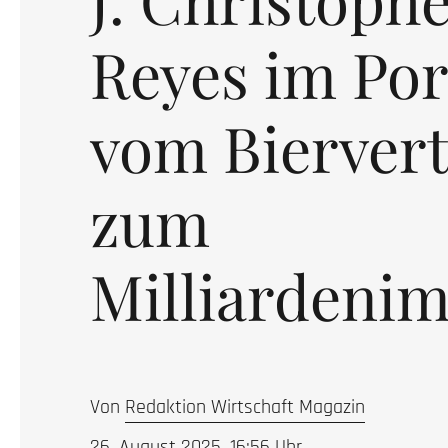
Reyes im Por
vom Biervert
zum
Milliardeni
Von
Redaktion Wirtschaft Magazin
26. August 2025, 16:56
Uhr