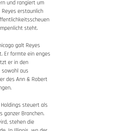
ern und rangiert um
t Reyes erstaunlich
ffentlichkeitsscheuen
mpenlicht steht.
Chicago galt Reyes
t. Er formte ein enges
zt er in den
n sowohl aus
der des Ann & Robert
ungen.
Holdings steuert als
ss ganzer Branchen.
ird, stehen die
. In Illinois, wo der