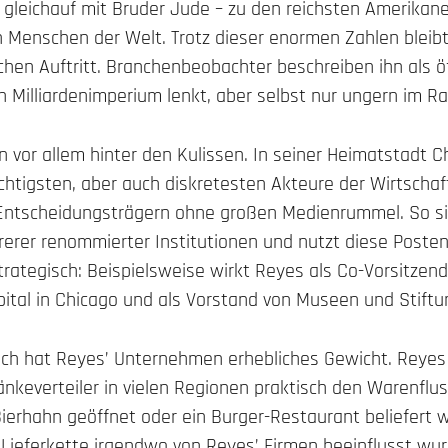
– gleichauf mit Bruder Jude – zu den reichsten Amerikan
n Menschen der Welt. Trotz dieser enormen Zahlen bleib
chen Auftritt. Branchenbeobachter beschreiben ihn als ö
 Milliardenimperium lenkt, aber selbst nur ungern im Ra
n vor allem hinter den Kulissen. In seiner Heimatstadt 
chtigsten, aber auch diskretesten Akteure der Wirtschaf
ntscheidungsträgern ohne großen Medienrummel. So sit
erer renommierter Institutionen und nutzt diese Poste
trategisch: Beispielsweise wirkt Reyes als Co-Vorsitzen
spital in Chicago und als Vorstand von Museen und Stift
isch hat Reyes’ Unternehmen erhebliches Gewicht. Reyes 
änkeverteiler in vielen Regionen praktisch den Warenflu
erhahn geöffnet oder ein Burger-Restaurant beliefert w
Lieferkette irgendwo von Reyes’ Firmen beeinflusst wurde