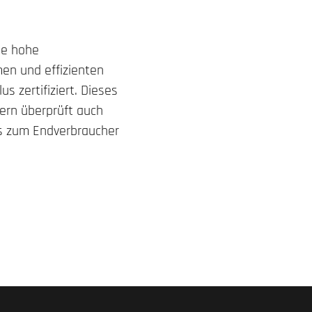
ne hohe
men und effizienten
s zertifiziert. Dieses
ndern überprüft auch
is zum Endverbraucher