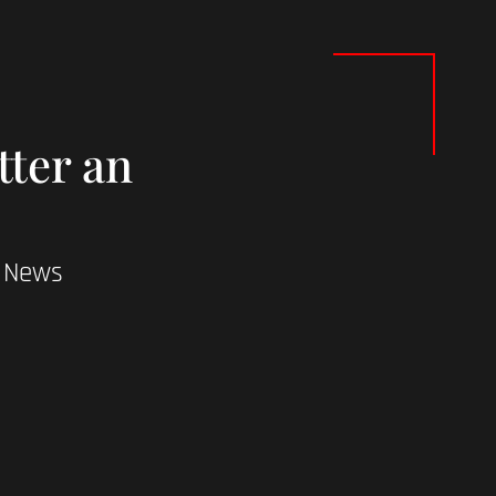
tter an
d News