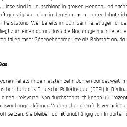
Diese sind in Deutschland in großen Mengen und nachha
aft günstig. Vor allem in den Sommermonaten lohnt sich
 Tiefststand. Wer bereits im Juni sein Pelletlager für de
 liegt zum einen daran, dass die Nachfrage nach Pellet
en fallen mehr Sägenebenprodukte als Rohstoff an, da 
 Gas
 waren Pellets in den letzten zehn Jahren bundesweit im
as berichtet das Deutsche Pelletinstitut (DEPI) in Berlin
 einen Preisvorteil von durchschnittlich knapp 30 Prozent
sschwankungen können Verbraucher ebenfalls vermeiden,
ff setzen. Sie bleiben damit unabhängig von Importen 