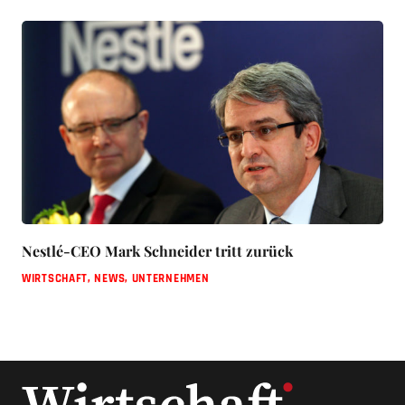
Nestlé-CEO Mark Schneider tritt zurück
WIRTSCHAFT
,
NEWS
,
UNTERNEHMEN