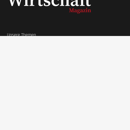
Unsere Themen
News
Lifestyle
Ratgeber
Wirtschaft
Unternehmer Datenbank
Beliebte Themen
Interviews
Unternehmen
LaVita Saft
LaVita kaufen
Wirtschaftsmagazin
BodyFokus
Ranger Marketing
Pool Systems
Grünwelt Energie
Haferlöwe
Unternehmer
Stefan Quandt
Karl Albrecht Jr.
Jim Walton
Eduardo Saverin
Larry Page
Mark Mateschitz
IMPRESSUM