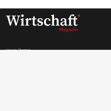
Unsere Themen
News
Lifestyle
Ratgeber
Wirtschaft
Unternehmer Datenbank
Beliebte Themen
Interviews
Unternehmen
LaVita Saft
LaVita kaufen
Wirtschaftsmagazin
BodyFokus
Ranger Marketing
Pool Systems
Grünwelt Energie
Haferlöwe
Unternehmer
Stefan Quandt
Karl Albrecht Jr.
Jim Walton
Eduardo Saverin
Larry Page
Mark Mateschitz