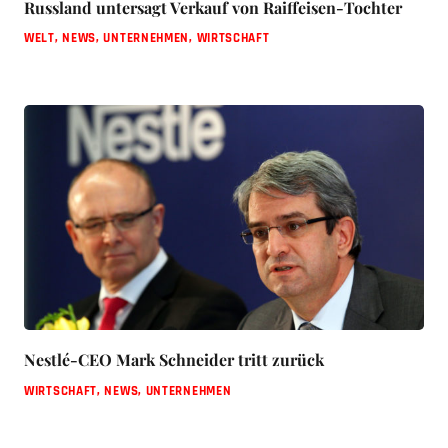
Russland untersagt Verkauf von Raiffeisen-Tochter
WELT
,
NEWS
,
UNTERNEHMEN
,
WIRTSCHAFT
Nestlé-CEO Mark Schneider tritt zurück
WIRTSCHAFT
,
NEWS
,
UNTERNEHMEN