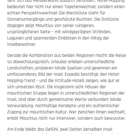
sehr sich das Reiseerlebnis dadurch verändert. Hotel-Hopping
bedeutet hier nicht nur einen Tapetenwechsel, sondern einen
echten Perspektivwechsel: Die Westküste steht für
Sonnenuntergänge und geschützte Buchten. Die Ostküste
dagegen zeigt Mauritius von seiner ruhigeren,
ursprünglicheren Seite – mit windgeprägten Stränden,
Lagunen und spannenden Einblicken in den Alltag der
Inselbewohner.
Gerade die Kombination aus beiden Regionen macht die Reise
so abwechslungsreich. Urlauber erleben unterschiedliche
Landschaften, probieren lokale Speisen und gewinnen ein
umfassenderes Bild der Insel. Expedia bestätigt den Hotel-
Hopping-Trend – und die Attitude-Hotels zeigen, wie gut er
sich umsetzen lässt. Die insgesamt acht Häuser der
mauritischen Gruppe liegen in unterschiedlichen Regionen der
Insel, sind aber durch gemeinsame Werte verbunden: lokale
Verwurzelung, nachhaltige Konzepte und ein authentischer
Zugang zur mauritischen Kultur. Wer zwischen ihnen wechselt,
erlebt Mauritius nicht nur intensiver, sondern auch bewusster.
Am Ende bleibt das Gefühl, zwei Seiten derselben Insel