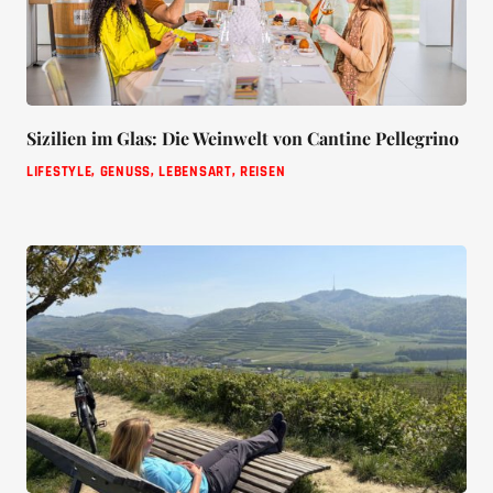
Sizilien im Glas: Die Weinwelt von Cantine Pellegrino
LIFESTYLE
,
GENUSS
,
LEBENSART
,
REISEN