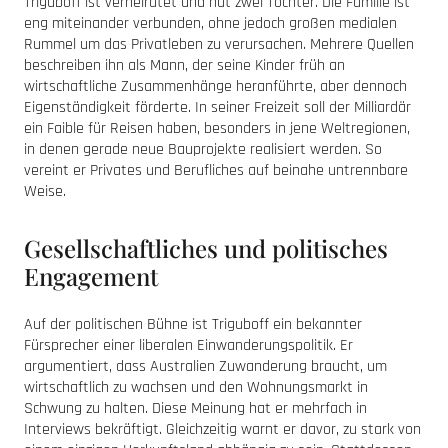
Triguboff ist verheiratet und hat zwei Töchter. Die Familie ist
eng miteinander verbunden, ohne jedoch großen medialen
Rummel um das Privatleben zu verursachen. Mehrere Quellen
beschreiben ihn als Mann, der seine Kinder früh an
wirtschaftliche Zusammenhänge heranführte, aber dennoch
Eigenständigkeit förderte. In seiner Freizeit soll der Milliardär
ein Faible für Reisen haben, besonders in jene Weltregionen,
in denen gerade neue Bauprojekte realisiert werden. So
vereint er Privates und Berufliches auf beinahe untrennbare
Weise.
Gesellschaftliches und politisches
Engagement
Auf der politischen Bühne ist Triguboff ein bekannter
Fürsprecher einer liberalen Einwanderungspolitik. Er
argumentiert, dass Australien Zuwanderung braucht, um
wirtschaftlich zu wachsen und den Wohnungsmarkt in
Schwung zu halten. Diese Meinung hat er mehrfach in
Interviews bekräftigt. Gleichzeitig warnt er davor, zu stark von