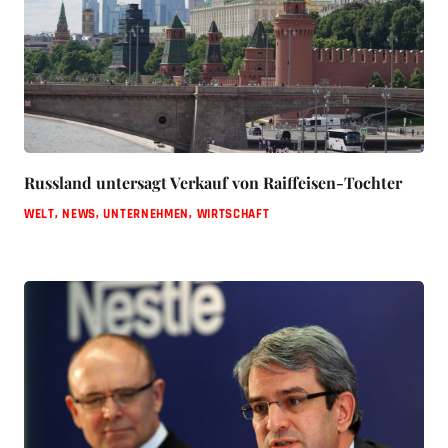
Russland untersagt Verkauf von Raiffeisen-Tochter
WELT
,
NEWS
,
UNTERNEHMEN
,
WIRTSCHAFT