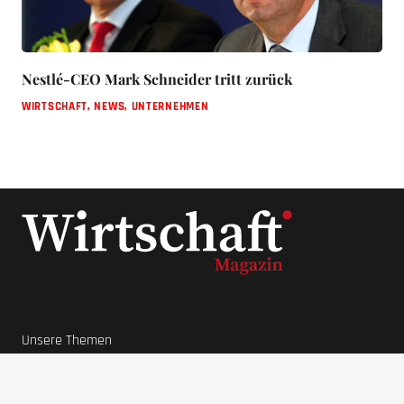
Nestlé-CEO Mark Schneider tritt zurück
WIRTSCHAFT
,
NEWS
,
UNTERNEHMEN
Unsere Themen
News
Lifestyle
Ratgeber
Wirtschaft
Unternehmer Datenbank