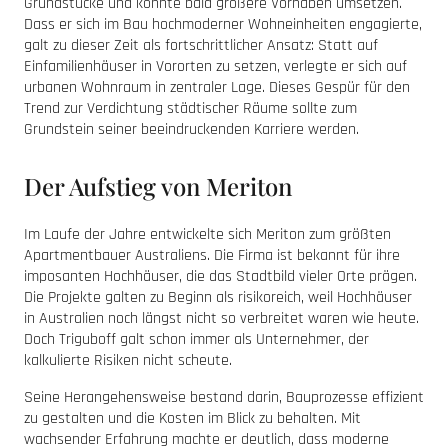
Grundstücke und konnte bald größere Vorhaben umsetzen.
Dass er sich im Bau hochmoderner Wohneinheiten engagierte,
galt zu dieser Zeit als fortschrittlicher Ansatz: Statt auf
Einfamilienhäuser in Vororten zu setzen, verlegte er sich auf
urbanen Wohnraum in zentraler Lage. Dieses Gespür für den
Trend zur Verdichtung städtischer Räume sollte zum
Grundstein seiner beeindruckenden Karriere werden.
Der Aufstieg von Meriton
Im Laufe der Jahre entwickelte sich Meriton zum größten
Apartmentbauer Australiens. Die Firma ist bekannt für ihre
imposanten Hochhäuser, die das Stadtbild vieler Orte prägen.
Die Projekte galten zu Beginn als risikoreich, weil Hochhäuser
in Australien noch längst nicht so verbreitet waren wie heute.
Doch Triguboff galt schon immer als Unternehmer, der
kalkulierte Risiken nicht scheute.
Seine Herangehensweise bestand darin, Bauprozesse effizient
zu gestalten und die Kosten im Blick zu behalten. Mit
wachsender Erfahrung machte er deutlich, dass moderne