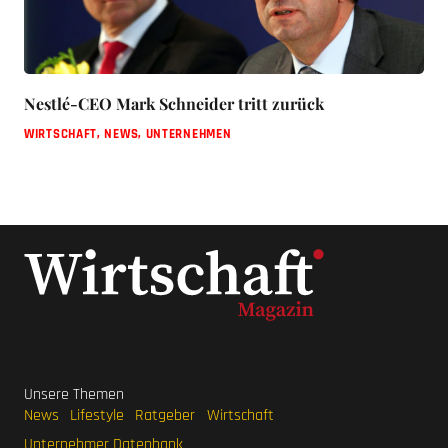
Nestlé-CEO Mark Schneider tritt zurück
WIRTSCHAFT
,
NEWS
,
UNTERNEHMEN
Unsere Themen
News
Lifestyle
Ratgeber
Wirtschaft
Unternehmer Datenbank