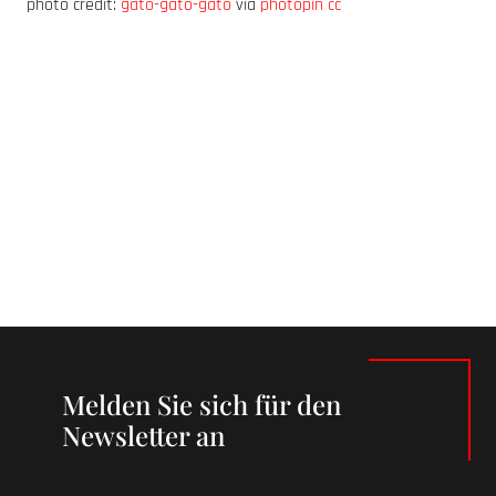
photo credit:
gato-gato-gato
via
photopin
cc
Melden Sie sich für den
Newsletter an