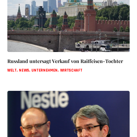
Russland untersagt Verkauf von Raiffeisen-Tochter
WELT
,
NEWS
,
UNTERNEHMEN
,
WIRTSCHAFT