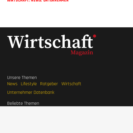
WIRTSCHAFT
,
NEWS
,
UNTERNEHMEN
Unsere Themen
News
Lifestyle
Ratgeber
Wirtschaft
Unternehmer Datenbank
Beliebte Themen
Interviews
Unternehmen
LaVita Saft
LaVita kaufen
Wirtschaftsmagazin
BodyFokus
Ranger Marketing
Pool Systems
Grünwelt Energie
Haferlöwe