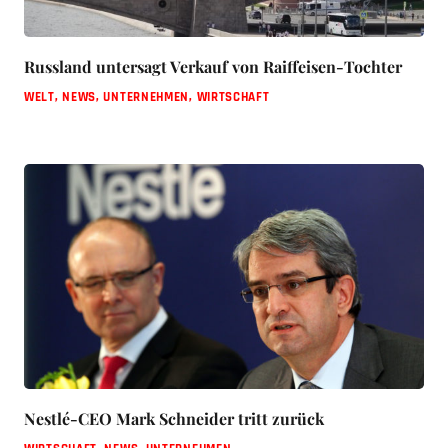
Russland untersagt Verkauf von Raiffeisen-Tochter
WELT
,
NEWS
,
UNTERNEHMEN
,
WIRTSCHAFT
Nestlé-CEO Mark Schneider tritt zurück