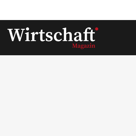
Unsere Themen
News
Lifestyle
Ratgeber
Wirtschaft
Unternehmer Datenbank
Beliebte Themen
Interviews
Unternehmen
LaVita Saft
LaVita kaufen
Wirtschaftsmagazin
BodyFokus
Ranger Marketing
Pool Systems
Grünwelt Energie
Haferlöwe
Unternehmer