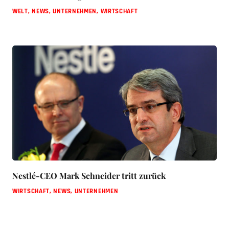
WELT
,
NEWS
,
UNTERNEHMEN
,
WIRTSCHAFT
Nestlé-CEO Mark Schneider tritt zurück
WIRTSCHAFT
,
NEWS
,
UNTERNEHMEN