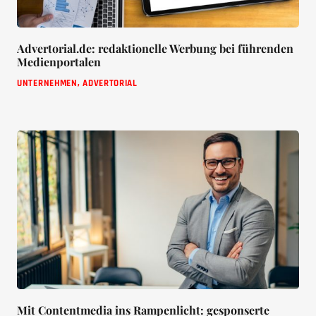
Advertorial.de: redaktionelle Werbung bei führenden
Medienportalen
UNTERNEHMEN
,
ADVERTORIAL
Mit Contentmedia ins Rampenlicht: gesponserte