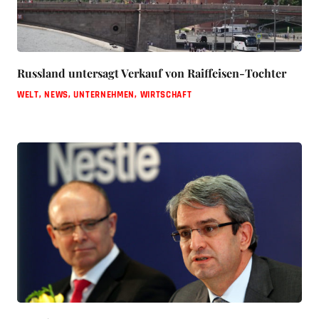
Russland untersagt Verkauf von Raiffeisen-Tochter
WELT
,
NEWS
,
UNTERNEHMEN
,
WIRTSCHAFT