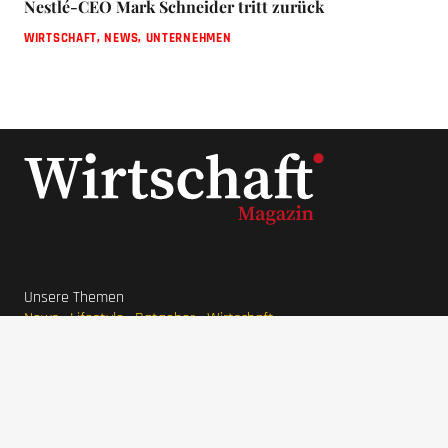
Nestlé-CEO Mark Schneider tritt zurück
WIRTSCHAFT
,
NEWS
,
UNTERNEHMEN
Unsere Themen
News
Lifestyle
Ratgeber
Wirtschaft
Unternehmer Datenbank
Beliebte Themen
Interviews
Unternehmen
LaVita Saft
LaVita kaufen
Wirtschaftsmagazin
BodyFokus
Ranger Marketing